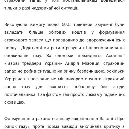
страховий запас у 10% постачальникам доведеться
тільки в разі надзвичайної ситуації.
Виконуючи вимогу щодо 50%, трейдери змушені були
вкладати більше обігових коштів у формування
страхового запасу, що призводило до здорожчання їхніх
послуг. Додаткові витрати в результаті переносилися на
споживачів газу. За словами президента Асоціації
«Газові трейдери України» Андрія Мізовця, страховий
запас не робив ситуацію на ринку безпечнішою, оскільки
Укртрансгаз все одно не міг використовувати страховий
запас газу для закриття небалансу без згоди
постачальника. І за фактом газ просто лежав у підземних
сховищах.
Формування страхового запасу закріплене в Законі «Про
ринок газу», проте норма завжди викликала критику з