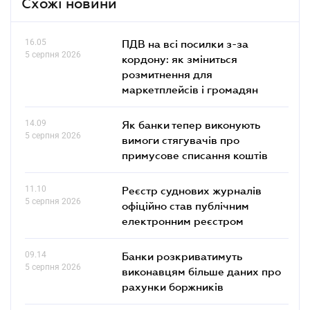
Схожі новини
16.05
ПДВ на всі посилки з-за
5 серпня 2026
кордону: як зміниться
розмитнення для
маркетплейсів і громадян
14.09
Як банки тепер виконують
5 серпня 2026
вимоги стягувачів про
примусове списання коштів
11.10
Реєстр суднових журналів
5 серпня 2026
офіційно став публічним
електронним реєстром
09.14
Банки розкриватимуть
5 серпня 2026
виконавцям більше даних про
рахунки боржників