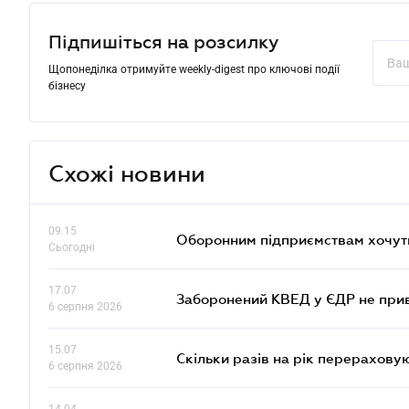
Підпишіться на розсилку
Щопонеділка отримуйте weekly-digest про ключові події
бізнесу
Схожі новини
09.15
Оборонним підприємствам хочуть
Сьогодні
17.07
Заборонений КВЕД у ЄДР не прив
6 серпня 2026
15.07
Скільки разів на рік перерахову
6 серпня 2026