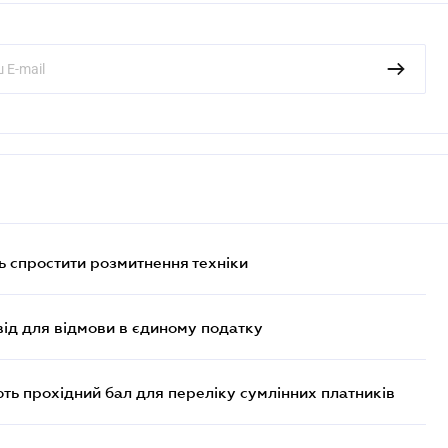
 спростити розмитнення техніки
ід для відмови в єдиному податку
ють прохідний бал для переліку сумлінних платників