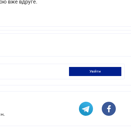
ою вже вдруге.
увійти
н.