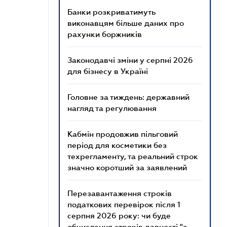
Банки розкриватимуть
виконавцям більше даних про
рахунки боржників
Законодавчі зміни у серпні 2026
для бізнесу в Україні
Головне за тиждень: державний
нагляд та регулювання
Кабмін продовжив пільговий
період для косметики без
техрегламенту, та реальний строк
значно коротший за заявлений
Перезавантаження строків
податкових перевірок після 1
серпня 2026 року: чи буде
обчислення строків давності "з