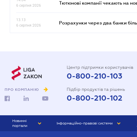
14.04
Тютюнові компанії чекають на но
6 серпня 2026
13.13
Розрахунки через два банки біль
6 серпня 2026
Центр підтримки користувачів
0-800-210-103
Підбір продуктів та рішень
ПРО КОМПАНІЮ
0-800-210-102
Новинні
Інформаційно-правові системи
портали
ЮРЛІГА
Право України