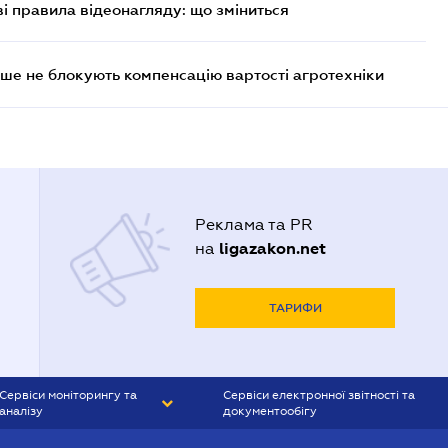
ві правила відеонагляду: що зміниться
ше не блокують компенсацію вартості агротехніки
Реклама та PR
ligazakon.net
на
ТАРИФИ
Сервіси моніторингу та
Сервіси електронної звітності та
аналізу
документообігу
CONTR AGENT
Liga:REPORT