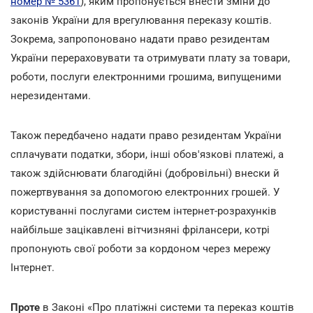
номер № 5361
), яким пропонується внести зміни до
законів України для врегулювання переказу коштів.
Зокрема, запропоновано надати право резидентам
України перераховувати та отримувати плату за товари,
роботи, послуги електронними грошима, випущеними
нерезидентами.
Також передбачено надати право резидентам України
сплачувати податки, збори, інші обов'язкові платежі, а
також здійснювати благодійні (добровільні) внески й
пожертвування за допомогою електронних грошей. У
користуванні послугами систем інтернет-розрахунків
найбільше зацікавлені вітчизняні фрілансери, котрі
пропонують свої роботи за кордоном через мережу
Інтернет.
Проте
в Законі «Про платіжні системи та переказ коштів