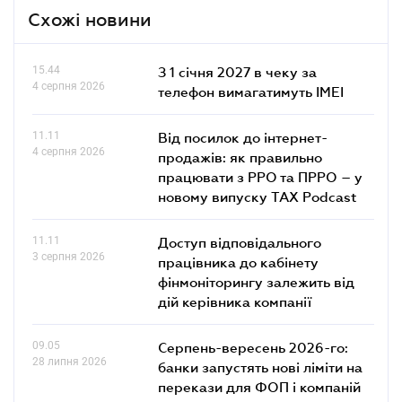
Схожі новини
15.44
З 1 січня 2027 в чеку за
4 серпня 2026
телефон вимагатимуть IMEI
11.11
Від посилок до інтернет-
4 серпня 2026
продажів: як правильно
працювати з РРО та ПРРО – у
новому випуску TAX Podcast
11.11
Доступ відповідального
3 серпня 2026
працівника до кабінету
фінмоніторингу залежить від
дій керівника компанії
09.05
Серпень-вересень 2026-го:
28 липня 2026
банки запустять нові ліміти на
перекази для ФОП і компаній