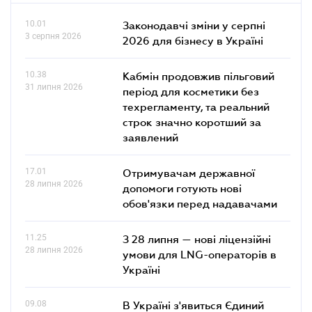
10.01
Законодавчі зміни у серпні
3 серпня 2026
2026 для бізнесу в Україні
10.38
Кабмін продовжив пільговий
31 липня 2026
період для косметики без
техрегламенту, та реальний
строк значно коротший за
заявлений
17.01
Отримувачам державної
28 липня 2026
допомоги готують нові
обов'язки перед надавачами
11.25
З 28 липня — нові ліцензійні
28 липня 2026
умови для LNG-операторів в
Україні
09.08
В Україні з'явиться Єдиний