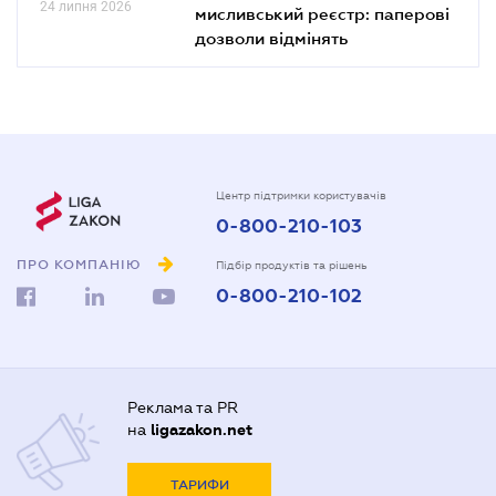
24 липня 2026
мисливський реєстр: паперові
дозволи відмінять
Центр підтримки користувачів
0-800-210-103
ПРО КОМПАНІЮ
Підбір продуктів та рішень
0-800-210-102
Реклама та PR
на
ligazakon.net
ТАРИФИ