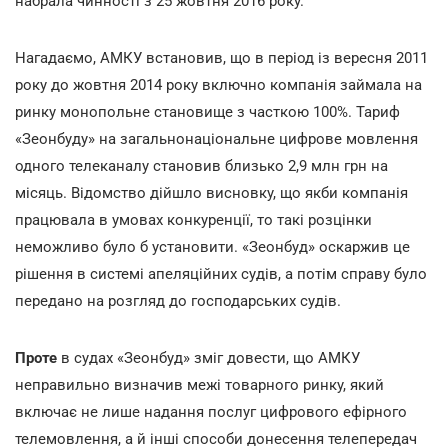
набрала чинності з 25 жовтня 2016 року.
Нагадаємо, АМКУ встановив, що в період із вересня 2011
року до жовтня 2014 року включно компанія займала на
ринку монопольне становище з часткою 100%. Тариф
«Зеонбуду» на загальнонаціональне цифрове мовлення
одного телеканалу становив близько 2,9 млн грн на
місяць. Відомство дійшло висновку, що якби компанія
працювала в умовах конкуренції, то такі розцінки
неможливо було б установити. «Зеонбуд» оскаржив це
рішення в системі апеляційних судів, а потім справу було
передано на розгляд до господарських судів.
Проте
в судах «Зеонбуд» зміг довести, що АМКУ
неправильно визначив межі товарного ринку, який
включає не лише надання послуг цифрового ефірного
телемовлення, а й інші способи донесення телепередач