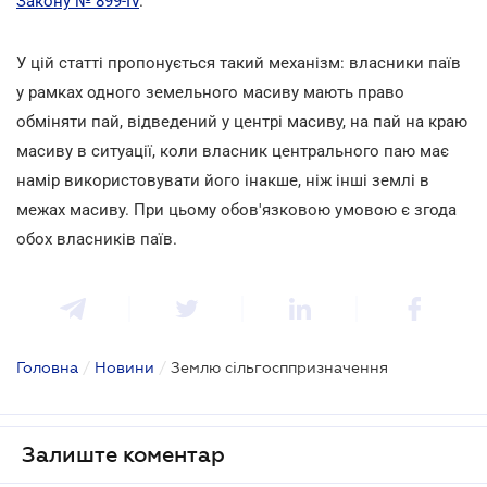
Закону № 899-IV
.
У цій статті пропонується такий механізм: власники паїв
у рамках одного земельного масиву мають право
обміняти пай, відведений у центрі масиву, на пай на краю
масиву в ситуації, коли власник центрального паю має
намір використовувати його інакше, ніж інші землі в
межах масиву. При цьому обов'язковою умовою є згода
обох власників паїв.
Головна
/
Новини
/
Землю сільгосппризначення
Залиште коментар