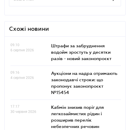
Схожі новини
09.10
Штрафи за забруднення
6 серпня 2026
водойм зростуть у десятки
разів - новий законопроєкт
09.16
Аукціони на надра отримають
4 серпня 2026
законодавчі строки: що
пропонує законопроєкт
№15454
17.17
Кабмін знизив поріг для
30 червня 2026
легкозаймистих рідин і
розширив перелік
небезпечних речовин