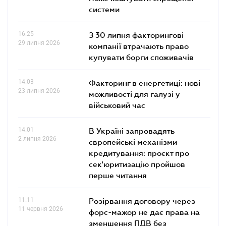
системи
16.25
З 30 липня факторингові
29 липня 2026
компанії втрачають право
купувати борги споживачів
14.03
Факторинг в енергетиці: нові
23 липня 2026
можливості для галузі у
військовий час
14.01
В Україні запровадять
2 липня 2026
європейські механізми
кредитування: проєкт про
сек'юритизацію пройшов
перше читання
11.11
Розірвання договору через
11 червня 2026
форс-мажор не дає права на
зменшення ПДВ без