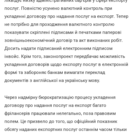
ліквідує низку адміністративних бар'єрів у сфері експорту
послуг. Повністю усунено валютний контроль при
укладенні договору про надання послуг на експорт. Тепер
не потрібно для проходження валютного контролю
показувати скріплені підписами й печатками паперові
зовнішньоекономічний договір та акт виконаних робіт.
Досить надати підписаний електронним підписом
інвойс. Крім того, законопроект передбачає можливість
укладення договорів щодо експорту послуг в електронній
формі та забороняє банкам вимагати переклад
документів з англійської на українську мову.
Через надмірну бюрократизацію процесу укладення
договору про надання послуг на експорт багато
фрілансерів працювали нелегально, поза правовим
полем. Це призвело до того, що офіційний показник
обсягу наданих експортних послуг останнім часом тільки