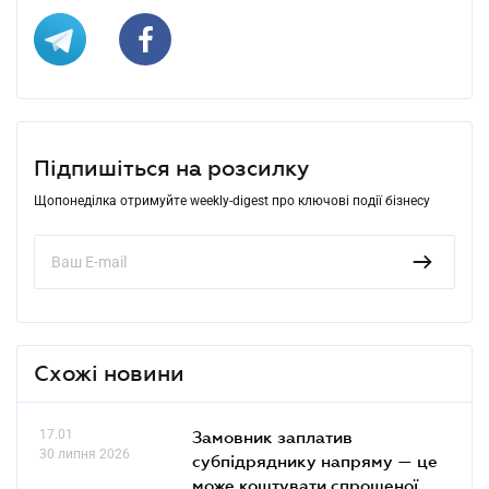
Підпишіться на розсилку
Щопонеділка отримуйте weekly-digest про ключові події бізнесу
Схожі новини
17.01
Замовник заплатив
30 липня 2026
субпідряднику напряму — це
може коштувати спрощеної