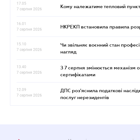
17.05
Кому належатиме тепловий пункт
7 серпня 2026
16.01
НКРЕКП встановила правила розра
7 серпня 2026
15.10
Чи звільняє воєнний стан профес
7 серпня 2026
нагляд
13.40
З 7 серпня змінюється механізм 
7 серпня 2026
сертифікатами
12.09
ДПС роз'яснила податкові наслід
7 серпня 2026
послуг нерезидентів