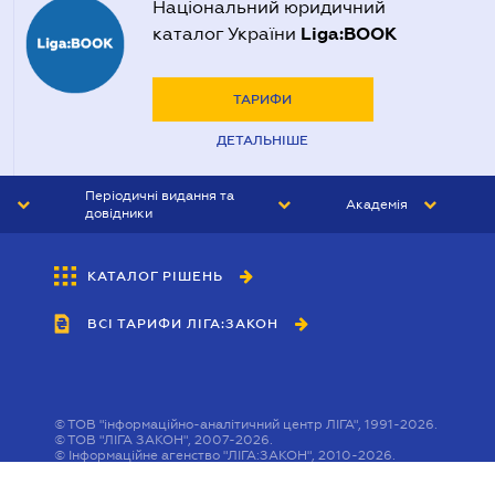
Національний юридичний
Liga:BOOK
каталог України
ТАРИФИ
ДЕТАЛЬНІШЕ
Періодичні видання та
Академія
довідники
ЮРИСТ&ЗАКОН
АКАДЕМІЯ ЛІГА:ЗАКОН
КАТАЛОГ РІШЕНЬ
БУХГАЛТЕР&ЗАКОН
ВСІ ТАРИФИ ЛІГА:ЗАКОН
ВІСНИК МСФЗ
ІНТЕРБУХ
ОСОБИСТИЙ ЕКСПЕРТ
©
ТОВ "інформаційно-аналітичний центр ЛІГА", 1991-2026.
©
ТОВ "ЛІГА ЗАКОН", 2007-2026.
©
Інформаційне агенство "ЛІГА:ЗАКОН", 2010-2026.