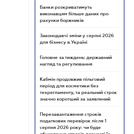
Банки розкриватимуть
виконавцям більше даних про
рахунки боржників
Законодавчі зміни у серпні 2026
для бізнесу в Україні
Головне за тиждень: державний
нагляд та регулювання
Кабмін продовжив пільговий
період для косметики без
техрегламенту, та реальний строк
значно коротший за заявлений
Перезавантаження строків
податкових перевірок після 1
серпня 2026 року: чи буде
обчислення строків давності "з