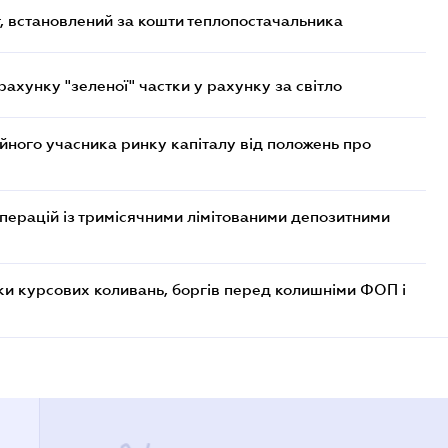
, встановлений за кошти теплопостачальника
хунку "зеленої" частки у рахунку за світло
ійного учасника ринку капіталу від положень про
операцій із тримісячними лімітованими депозитними
ки курсових коливань, боргів перед колишніми ФОП і