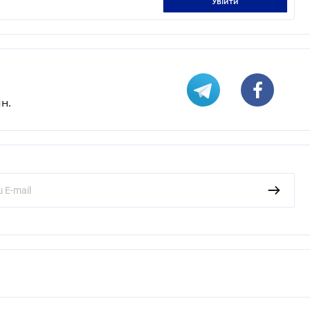
увійти
н.