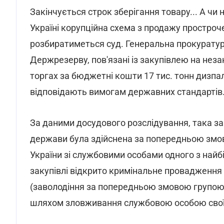
Закінчується строк зберігання товару... А чи
Україні корупційна схема з продажу простроч
розбиратиметься суд. Генеральна прокуратур
Держрезерву, пов'язані із закупівлею на нез
торгах за бюджетні кошти 17 тис. тонн дизпал
відповідають вимогам державних стандартів
За даними досудового розслідування, така з
держави була здійснена за попередньою змо
України зі службовими особами одного з найб
закупівлі відкрито кримінальне провадження 
(заволодіння за попередньою змовою групою
шляхом зловживання службовою особою сво