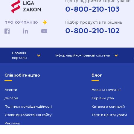
Центр підтримки користувачів
0-800-210-103
Підбір продуктів та рішень
ПРО КОМПАНІЮ
0-800-210-102
Новинні
Інформаційно-правові системи
портали
ЮРЛІГА
Право України
Співробітництво
Блог
БІЗНЕС
ГРАНД
БУХГАЛТЕР.ua
ПРАЙМ
Агенти
Новини компанії
Дилери
Керівництва
БУХГАЛТЕР ПРОФ
Політика конфіденційності
Каталоги компаній
ЮРИСТ ПРОФ
Умови використання сайту
Теми в центрі уваги
ЮРИСТ
Реклама
ПІДПРИЄМЕЦЬ