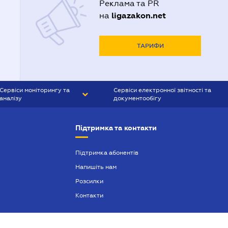
Реклама та PR
ligazakon.net
на
ТАРИФИ
Сервіси моніторингу та
Сервіси електронної звітності та
аналізу
документообігу
CONTR AGENT
Liga:REPORT
Підтримка та контакти
SMS-МАЯК
VERDICTUM
Підтримка абонентів
Напишіть нам
SEMANTRUM
Розсилки
SMS-МАЯК ІПОТЕКА
Контакти