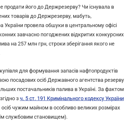
 не продати його до Держрезерву? Чи існувала в
ених товарів до Держрезерву, мабуть,
а України провела обшуки в центральному офісі
аконних завчасно погоджених відкритих конкурсних
ива на 257 млн грн, строки зберігання якого не
.
акупівля для формування запасів нафтопродуктів
вою посадових осіб Державного агентства резерву
ільших постачальників палива в Україні. За фактом
згідно з
ч. 5 ст. 191 Кримінального кодексу України
 осіб чужим майном в особливо великих розмірах
їм службовим становищем).