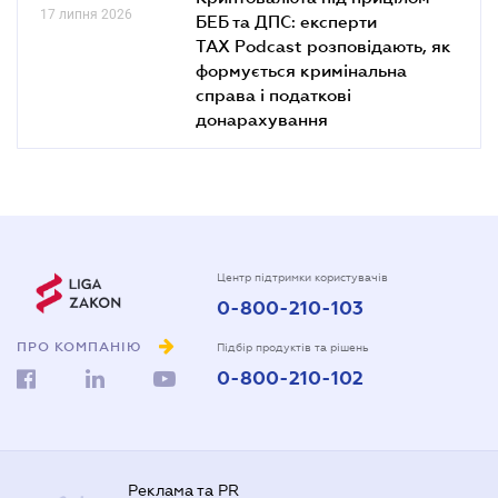
17 липня 2026
БЕБ та ДПС: експерти
TAX Podcast розповідають, як
формується кримінальна
справа і податкові
донарахування
Центр підтримки користувачів
0-800-210-103
ПРО КОМПАНІЮ
Підбір продуктів та рішень
0-800-210-102
Реклама та PR