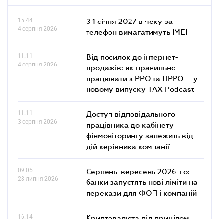
15.44
З 1 січня 2027 в чеку за
4 серпня 2026
телефон вимагатимуть IMEI
11.11
Від посилок до інтернет-
4 серпня 2026
продажів: як правильно
працювати з РРО та ПРРО – у
новому випуску TAX Podcast
11.11
Доступ відповідального
3 серпня 2026
працівника до кабінету
фінмоніторингу залежить від
дій керівника компанії
09.05
Серпень-вересень 2026-го:
28 липня 2026
банки запустять нові ліміти на
перекази для ФОП і компаній
16.14
Криптовалюта під прицілом