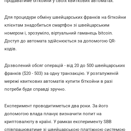
продаватиме біткойни у своїх квиткових автоматах.
Для процедури обміну швейцарських франків на біткойни
клієнтам знадобиться смартфон зі швейцарським
номером і, зрозуміло, віртуальний гаманець bitcoin.
Доступ до автомата здійснюється за допомогою QR-
кодів.
Дозволений обсяг операцій - від 20 до 500 швейцарських
франків ($20 - 503) за одну транзакцію. У розгалуженій
мережі квиткових автоматів купити біткойни в разі
потреби буде справді зручно.
Експеримент проводитиметься два роки. За його
допомогою влада планує визначити попит на
криптовалюту в країні. У рамках експерименту SBB
співпрацюватиме зі швейцарською платіжною системою