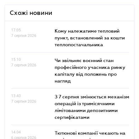
Схожі новини
17.05
Кому належатиме тепловий
7 серпня 2026
пункт, встановлений за кошти
теплопостачальника
15.10
Чи звільняє воєнний стан
7 серпня 2026
професійного учасника ринку
капіталу від положень про
нагляд
13.40
З 7 серпня змінюється механізм
7 серпня 2026
операцій із тримісячними
лімітованими депозитними
сертифікатами
14.04
Тютюнові компанії чекають на
6 серпня 2026