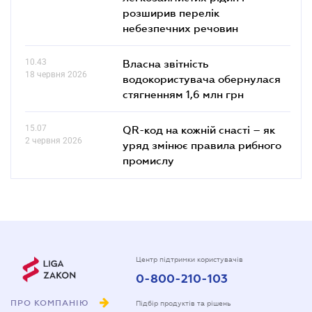
розширив перелік
небезпечних речовин
10.43
Власна звітність
18 червня 2026
водокористувача обернулася
стягненням 1,6 млн грн
15.07
QR-код на кожній снасті – як
2 червня 2026
уряд змінює правила рибного
промислу
Центр підтримки користувачів
0-800-210-103
ПРО КОМПАНІЮ
Підбір продуктів та рішень