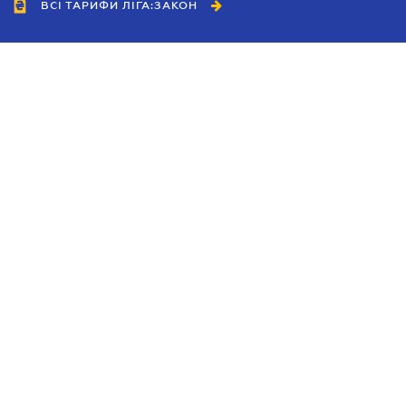
ВСІ ТАРИФИ ЛІГА:ЗАКОН
Співробітництво
Агенти
Дилери
Політика конфіденційності
Умови використання сайту
Реклама
Блог
Новини компанії
Керівництва
Каталоги компаній
Теми в центрі уваги
Підтримка та контакти