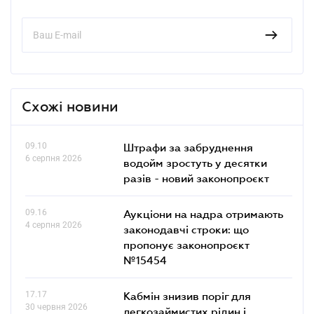
Схожі новини
09.10
Штрафи за забруднення
6 серпня 2026
водойм зростуть у десятки
разів - новий законопроєкт
09.16
Аукціони на надра отримають
4 серпня 2026
законодавчі строки: що
пропонує законопроєкт
№15454
17.17
Кабмін знизив поріг для
30 червня 2026
легкозаймистих рідин і