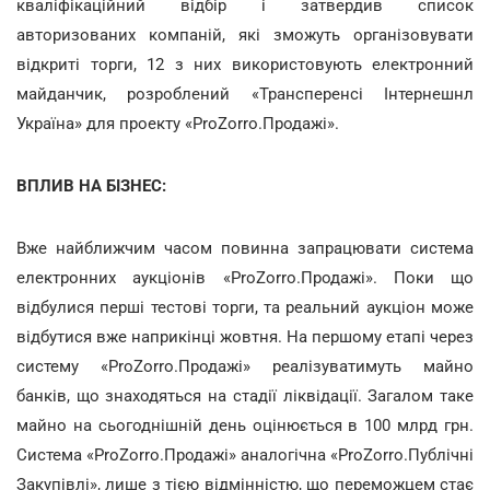
кваліфікаційний відбір і затвердив список
авторизованих компаній, які зможуть організовувати
відкриті торги, 12 з них використовують електронний
майданчик, розроблений «Трансперенсі Інтернешнл
Україна» для проекту «ProZorro.Продажі».
ВПЛИВ НА БІЗНЕС:
Вже найближчим часом повинна запрацювати система
електронних аукціонів «ProZorro.Продажі». Поки що
відбулися перші тестові торги, та реальний аукціон може
відбутися вже наприкінці жовтня. На першому етапі через
систему «ProZorro.Продажі» реалізуватимуть майно
банків, що знаходяться на стадії ліквідації. Загалом таке
майно на сьогоднішній день оцінюється в 100 млрд грн.
Система «ProZorro.Продажі» аналогічна «ProZorro.Публічні
Закупівлі», лише з тією відмінністю, що переможцем стає