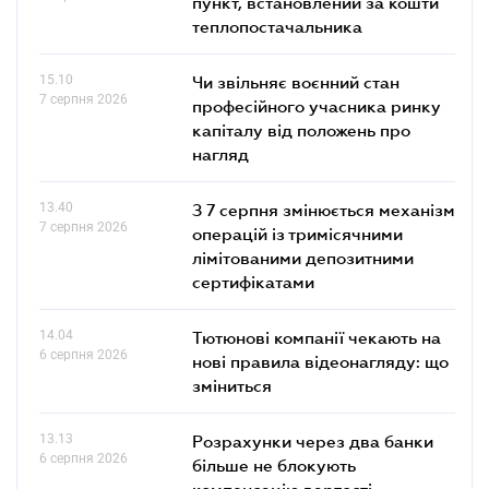
пункт, встановлений за кошти
теплопостачальника
15.10
Чи звільняє воєнний стан
7 серпня 2026
професійного учасника ринку
капіталу від положень про
нагляд
13.40
З 7 серпня змінюється механізм
7 серпня 2026
операцій із тримісячними
лімітованими депозитними
сертифікатами
14.04
Тютюнові компанії чекають на
6 серпня 2026
нові правила відеонагляду: що
зміниться
13.13
Розрахунки через два банки
6 серпня 2026
більше не блокують
компенсацію вартості