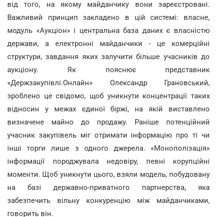
від того, на якому майданчику вони зареєстровані.
Важливий принцип закладено в цій системі: власне,
модуль «Аукціон» і центральна база даних є власністю
держави, а електронні майданчики - це комерційні
структури, завдання яких залучити більше учасників до
аукціону. Як пояснює представник
«Держзакупівлі.Онлайн» Олександр Грановський,
зроблено це свідомо, щоб уникнути концентрації таких
відносин у межах єдиної біржі, на якій виставлено
визначене майно до продажу. Раніше потенційний
учасник закупівель міг отримати інформацію про ті чи
інші торги лише з одного джерела. «Монополізація»
інформації породжувала недовіру, певні корупційні
моменти. Щоб уникнути цього, взяли модель, побудовану
на базі державно-приватного партнерства, яка
забезпечить вільну конкуренцію між майданчиками,
говорить він.