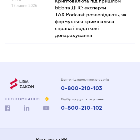
Криптовалюта під прицілом
17 липня 2026
БЕБ та ДПС: експерти
TAX Podcast розповідають, як
формується кримінальна
справа і податкові
донарахування
Центр підтримки користувачів
0-800-210-103
ПРО КОМПАНІЮ
Підбір продуктів та рішень
0-800-210-102
Реклама та PR