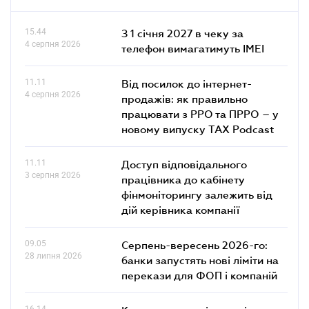
15.44
З 1 січня 2027 в чеку за
4 серпня 2026
телефон вимагатимуть IMEI
11.11
Від посилок до інтернет-
4 серпня 2026
продажів: як правильно
працювати з РРО та ПРРО – у
новому випуску TAX Podcast
11.11
Доступ відповідального
3 серпня 2026
працівника до кабінету
фінмоніторингу залежить від
дій керівника компанії
09.05
Серпень-вересень 2026-го:
28 липня 2026
банки запустять нові ліміти на
перекази для ФОП і компаній
16.14