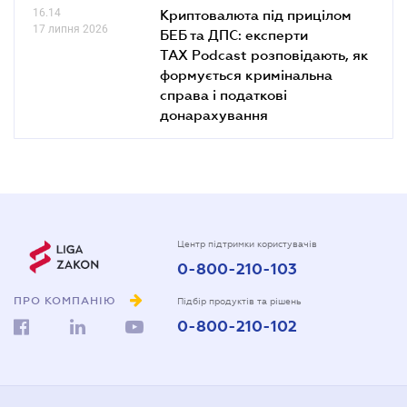
16.14
Криптовалюта під прицілом
17 липня 2026
БЕБ та ДПС: експерти
TAX Podcast розповідають, як
формується кримінальна
справа і податкові
донарахування
Центр підтримки користувачів
0-800-210-103
ПРО КОМПАНІЮ
Підбір продуктів та рішень
0-800-210-102