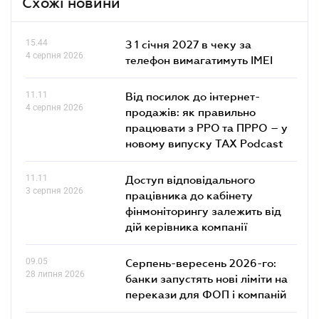
Схожі новини
15.44
З 1 січня 2027 в чеку за
4 серпня 2026
телефон вимагатимуть IMEI
11.11
Від посилок до інтернет-
4 серпня 2026
продажів: як правильно
працювати з РРО та ПРРО – у
новому випуску TAX Podcast
11.11
Доступ відповідального
3 серпня 2026
працівника до кабінету
фінмоніторингу залежить від
дій керівника компанії
09.05
Серпень-вересень 2026-го:
28 липня 2026
банки запустять нові ліміти на
перекази для ФОП і компаній