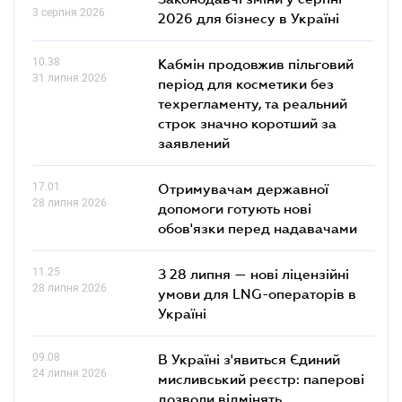
3 серпня 2026
2026 для бізнесу в Україні
10.38
Кабмін продовжив пільговий
31 липня 2026
період для косметики без
техрегламенту, та реальний
строк значно коротший за
заявлений
17.01
Отримувачам державної
28 липня 2026
допомоги готують нові
обов'язки перед надавачами
11.25
З 28 липня — нові ліцензійні
28 липня 2026
умови для LNG-операторів в
Україні
09.08
В Україні з'явиться Єдиний
24 липня 2026
мисливський реєстр: паперові
дозволи відмінять