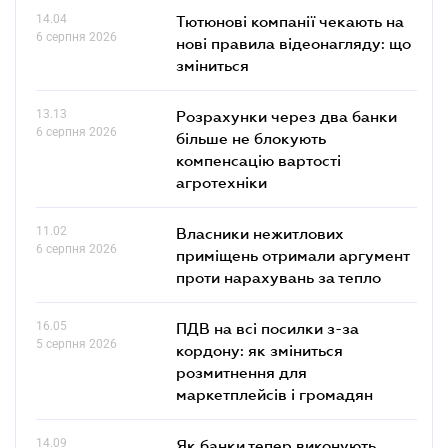
14.04
Тютюнові компанії чекають на
6 серпня 2026
нові правила відеонагляду: що
зміниться
13.13
Розрахунки через два банки
6 серпня 2026
більше не блокують
компенсацію вартості
агротехніки
11.02
Власники нежитлових
6 серпня 2026
приміщень отримали аргумент
проти нарахувань за тепло
16.05
ПДВ на всі посилки з-за
5 серпня 2026
кордону: як зміниться
розмитнення для
маркетплейсів і громадян
14.09
Як банки тепер виконують