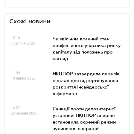
Схожі новини
15.10
Чи звільняє воєнний стан
7 серпня 2026
професійного учасника ринку
капіталу від положень про
нагляд
11.09
НКЦПФР затвердила перелік
10 липня 2026
підстав для відтермінування
розкриття інсайдерської
інформації
16.57
Санкції проти депозитарної
23 червня 2026
установи: НКЦПФР вперше
встановила окремий режим
зупинення операцій