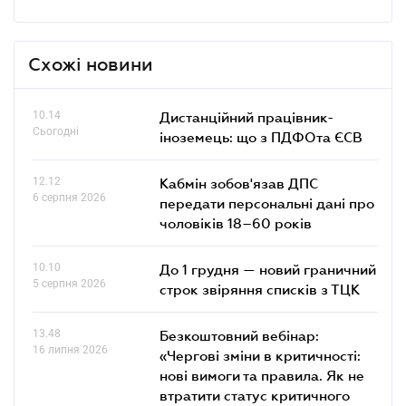
Схожі новини
10.14
Дистанційний працівник-
Сьогодні
іноземець: що з ПДФОта ЄСВ
12.12
Кабмін зобов'язав ДПС
6 серпня 2026
передати персональні дані про
чоловіків 18–60 років
10.10
До 1 грудня — новий граничний
5 серпня 2026
строк звіряння списків з ТЦК
13.48
Безкоштовний вебінар:
16 липня 2026
«Чергові зміни в критичності:
нові вимоги та правила. Як не
втратити статус критичного