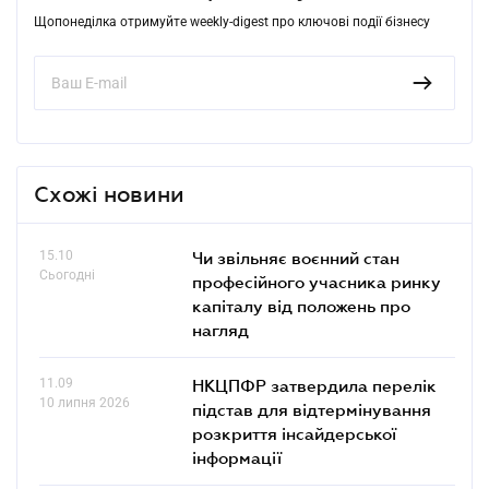
Щопонеділка отримуйте weekly-digest про ключові події бізнесу
Схожі новини
15.10
Чи звільняє воєнний стан
Сьогодні
професійного учасника ринку
капіталу від положень про
нагляд
11.09
НКЦПФР затвердила перелік
10 липня 2026
підстав для відтермінування
розкриття інсайдерської
інформації