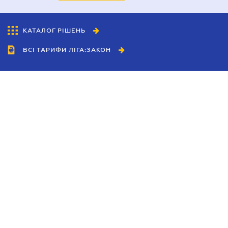
КАТАЛОГ РІШЕНЬ
ВСІ ТАРИФИ ЛІГА:ЗАКОН
Співробітництво
Агенти
Дилери
Політика конфіденційності
Умови використання сайту
Реклама
Блог
Новини компанії
Керівництва
Каталоги компаній