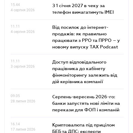
15.44
З 1 січня 2027 в чеку за
4 серпня 2026
телефон вимагатимуть IMEI
11.11
Від посилок до інтернет-
4 серпня 2026
продажів: як правильно
працювати з РРО та ПРРО – у
новому випуску TAX Podcast
11.11
Доступ відповідального
3 серпня 2026
працівника до кабінету
фінмоніторингу залежить від
дій керівника компанії
09.05
Серпень-вересень 2026-го:
28 липня 2026
банки запустять нові ліміти на
перекази для ФОП і компаній
16.14
Криптовалюта під прицілом
17 липня 2026
БЕБ та ДПС: експерти