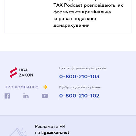
TAX Podcast розповідають, як
формується кримінальна
справа і податкові
донарахування
Центр підтримки користувачів
0-800-210-103
ПРО КОМПАНІЮ
Підбір продуктів та рішень
0-800-210-102
Реклама та PR
на
ligazakon.net