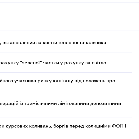
, встановлений за кошти теплопостачальника
хунку "зеленої" частки у рахунку за світло
ійного учасника ринку капіталу від положень про
операцій із тримісячними лімітованими депозитними
ки курсових коливань, боргів перед колишніми ФОП і