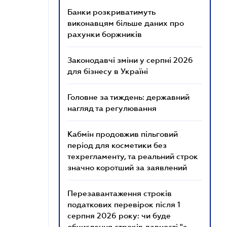
Банки розкриватимуть
виконавцям більше даних про
рахунки боржників
Законодавчі зміни у серпні 2026
для бізнесу в Україні
Головне за тиждень: державний
нагляд та регулювання
Кабмін продовжив пільговий
період для косметики без
техрегламенту, та реальний строк
значно коротший за заявлений
Перезавантаження строків
податкових перевірок після 1
серпня 2026 року: чи буде
обчислення строків давності "з