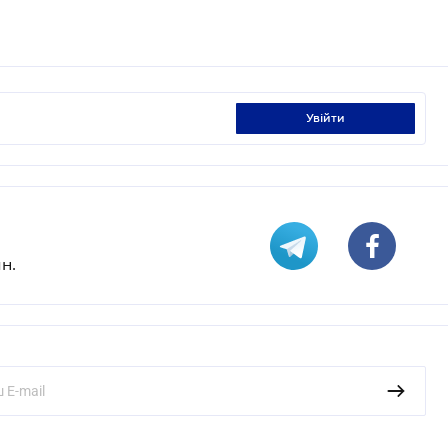
увійти
н.