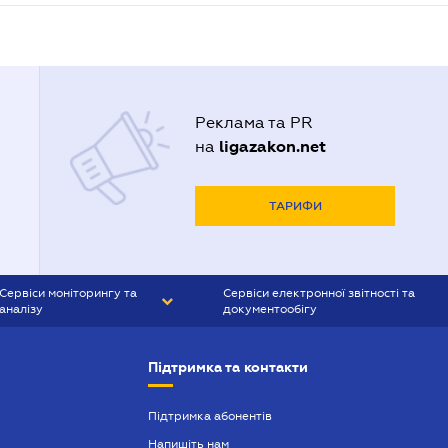
Реклама та PR
ligazakon.net
на
ТАРИФИ
Сервіси моніторингу та
Сервіси електронної звітності та
аналізу
документообігу
CONTR AGENT
Liga:REPORT
Підтримка та контакти
SMS-МАЯК
VERDICTUM
Підтримка абонентів
Напишіть нам
SEMANTRUM