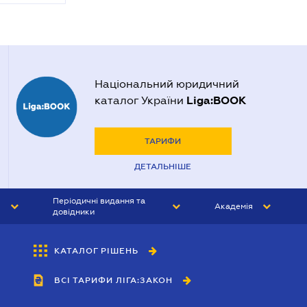
Національний юридичний
Liga:BOOK
каталог України
ТАРИФИ
ДЕТАЛЬНІШЕ
Періодичні видання та
Академія
довідники
ЮРИСТ&ЗАКОН
АКАДЕМІЯ ЛІГА:ЗАКОН
КАТАЛОГ РІШЕНЬ
БУХГАЛТЕР&ЗАКОН
ВСІ ТАРИФИ ЛІГА:ЗАКОН
ВІСНИК МСФЗ
ІНТЕРБУХ