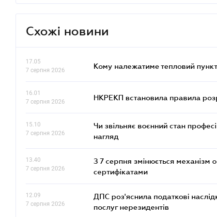
Схожі новини
17.05
Кому належатиме тепловий пункт
7 серпня 2026
16.01
НКРЕКП встановила правила розра
7 серпня 2026
15.10
Чи звільняє воєнний стан профес
7 серпня 2026
нагляд
13.40
З 7 серпня змінюється механізм 
7 серпня 2026
сертифікатами
12.09
ДПС роз'яснила податкові наслід
7 серпня 2026
послуг нерезидентів