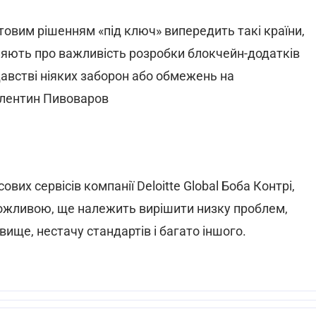
готовим рішенням «під ключ» випередить такі країни,
вляють про важливість розробки блокчейн-додатків
австві ніяких заборон або обмежень на
Валентин Пивоваров
вих сервісів компанії Deloitte Global Боба Контрі,
можливою, ще належить вирішити низку проблем,
ще, нестачу стандартів і багато іншого.