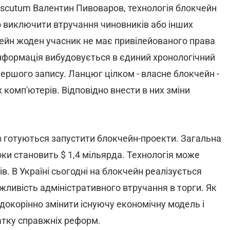
 Juscutum Валентин Пивоваров, технологія блокчейн
но виключити втручання чиновників або інших
кчейн жоден учасник не має привілейованого права
 інформація вибудовується в єдиний хронологічний
першого запису. Ланцюг цілком - власне блокчейн -
 комп'ютерів. Відповідно внести в них зміни
в готуються запустити блокчейн-проекти. Загальна
роки становить $ 1,4 мільярда. Технологія може
в. В Україні сьогодні на блокчейн реалізується
ожливість адміністративного втручання в торги. Як
 докорінно змінити існуючу економічну модель і
чатку справжніх реформ.