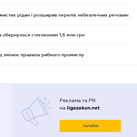
ймистих рідин і розширив перелік небезпечних речовин
а обернулася стягненням 1,6 млн грн
яд змінює правила рибного промислу
Реклама та PR
ligazakon.net
на
ТАРИФИ