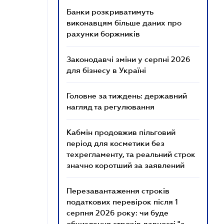
Банки розкриватимуть
виконавцям більше даних про
рахунки боржників
Законодавчі зміни у серпні 2026
для бізнесу в Україні
Головне за тиждень: державний
нагляд та регулювання
Кабмін продовжив пільговий
період для косметики без
техрегламенту, та реальний строк
значно коротший за заявлений
Перезавантаження строків
податкових перевірок після 1
серпня 2026 року: чи буде
обчислення строків давності "з