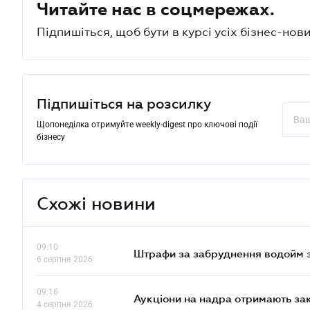
Читайте нас в соцмережах.
Підпишіться, щоб бути в курсі усіх бізнес-нови
Підпишіться на розсилку
Щопонеділка отримуйте weekly-digest про ключові події
бізнесу
Схожі новини
09.10
Штрафи за забруднення водойм зр
6 серпня 2026
09.16
Аукціони на надра отримають за
4 серпня 2026