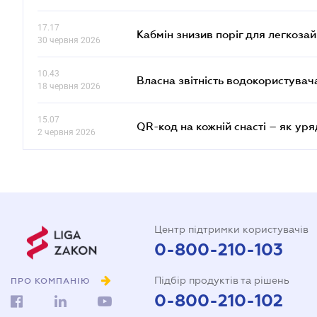
17.17
Кабмін знизив поріг для легкоза
30 червня 2026
10.43
Власна звітність водокористувач
18 червня 2026
15.07
QR-код на кожній снасті – як ур
2 червня 2026
Центр підтримки користувачів
0-800-210-103
Підбір продуктів та рішень
ПРО КОМПАНІЮ
0-800-210-102