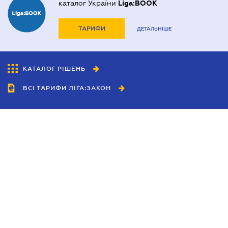
каталог України
Liga:BOOK
ТАРИФИ
ДЕТАЛЬНІШЕ
КАТАЛОГ РІШЕНЬ
ВСІ ТАРИФИ ЛІГА:ЗАКОН
Співробітництво
Агенти
Дилери
Політика конфіденційності
Умови використання сайту
Реклама
Блог