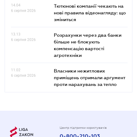
14.04
Тютюнові компанії чекають на
6 серпня 2026
нові правила відеонагляду: що
зміниться
13.13
Розрахунки через два банки
6 серпня 2026
більше не блокують
компенсацію вартості
агротехніки
11.02
Власники нежитлових
6 серпня 2026
приміщень отримали аргумент
проти нарахувань за тепло
Центр підтримки користувачів
0-800-210-103