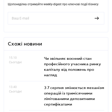
Щопонеділка отримуйте weekly-digest про ключові події бізнесу
Схожі новини
15.10
Чи звільняє воєнний стан
Сьогодні
професійного учасника ринку
капіталу від положень про
нагляд
13.40
З 7 серпня змінюється механізм
Сьогодні
операцій із тримісячними
лімітованими депозитними
сертифікатами