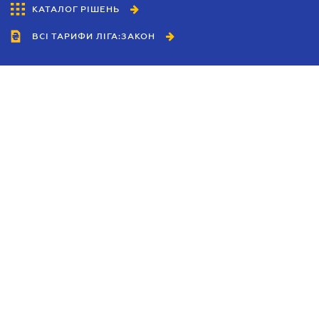
КАТАЛОГ РІШЕНЬ
ВСІ ТАРИФИ ЛІГА:ЗАКОН
Співробітництво
Агенти
Дилери
Політика конфіденційності
Умови використання сайту
Реклама
Блог
Новини компанії
Керівництва
Каталоги компаній
Теми в центрі уваги