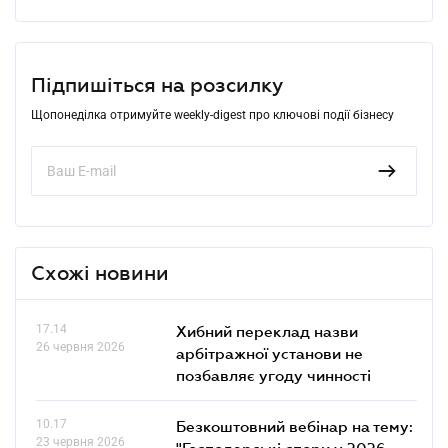
Підпишіться на розсилку
Щопонеділка отримуйте weekly-digest про ключові події бізнесу
Схожі новини
17.14
Хибний переклад назви
26 червня 2026
арбітражної установи не
позбавляє угоду чинності
10.17
Безкоштовний вебінар на тему:
23 червня 2026
"Господарські спори у 2026