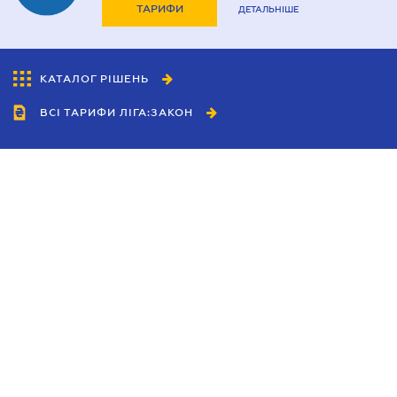
ТАРИФИ
ДЕТАЛЬНІШЕ
КАТАЛОГ РІШЕНЬ
ВСІ ТАРИФИ ЛІГА:ЗАКОН
Співробітництво
Агенти
Дилери
Політика конфіденційності
Умови використання сайту
Реклама
Блог
Новини компанії
Керівництва