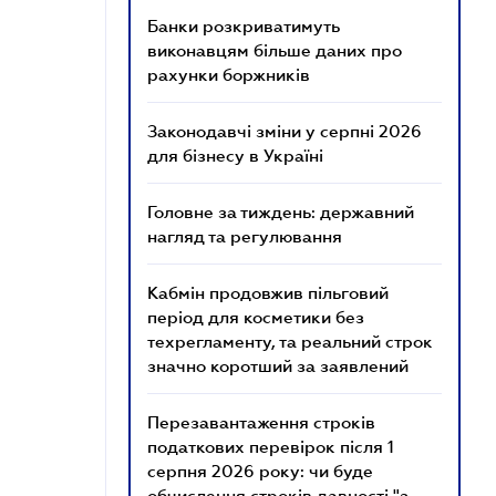
Банки розкриватимуть
виконавцям більше даних про
рахунки боржників
Законодавчі зміни у серпні 2026
для бізнесу в Україні
Головне за тиждень: державний
нагляд та регулювання
Кабмін продовжив пільговий
період для косметики без
техрегламенту, та реальний строк
значно коротший за заявлений
Перезавантаження строків
податкових перевірок після 1
серпня 2026 року: чи буде
обчислення строків давності "з