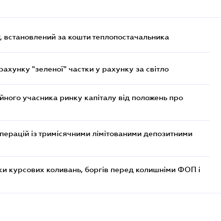
, встановлений за кошти теплопостачальника
хунку "зеленої" частки у рахунку за світло
ійного учасника ринку капіталу від положень про
операцій із тримісячними лімітованими депозитними
ки курсових коливань, боргів перед колишніми ФОП і