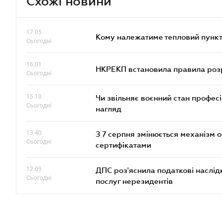
Схожі новини
17.05
Кому належатиме тепловий пункт
Сьогодні
16.01
НКРЕКП встановила правила розра
Сьогодні
15.10
Чи звільняє воєнний стан профес
Сьогодні
нагляд
13.40
З 7 серпня змінюється механізм 
Сьогодні
сертифікатами
12.09
ДПС роз'яснила податкові наслід
Сьогодні
послуг нерезидентів