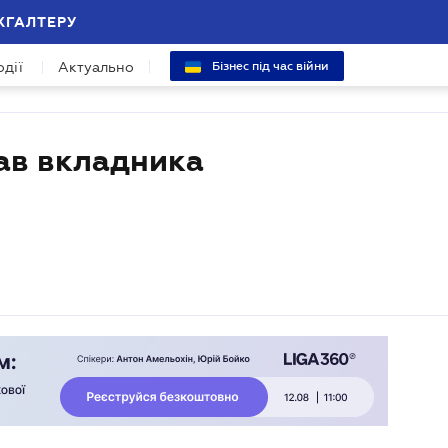
ХГАЛТЕРУ
одії
Актуально
Бізнес під час війни
рав вкладника