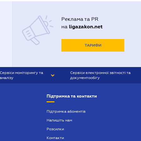
Реклама та PR
ligazakon.net
на
ТАРИФИ
Сервіси моніторингу та
Сервіси електронної звітності та
аналізу
документообігу
CONTR AGENT
Liga:REPORT
Підтримка та контакти
SMS-МАЯК
VERDICTUM
Підтримка абонентів
Напишіть нам
SEMANTRUM
Розсилки
SMS-МАЯК ІПОТЕКА
Контакти