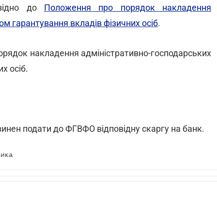
овідно до
Положення про порядок накладення
ом гарантування вкладів фізичних осіб
.
порядок накладення адміністративно-господарських
х осіб.
нен подати до ФГВФО відповідну скаргу на банк.
ника