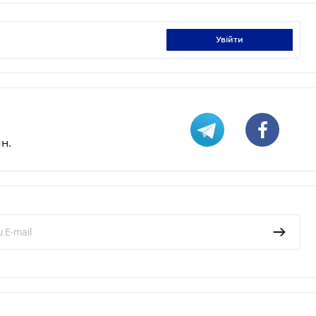
увійти
н.