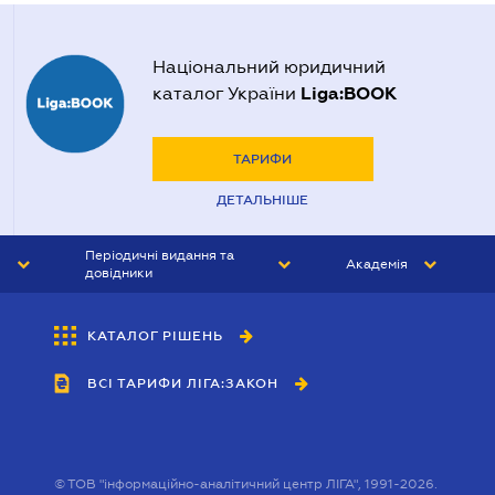
Національний юридичний
Liga:BOOK
каталог України
ТАРИФИ
ДЕТАЛЬНІШЕ
Періодичні видання та
Академія
довідники
ЮРИСТ&ЗАКОН
АКАДЕМІЯ ЛІГА:ЗАКОН
КАТАЛОГ РІШЕНЬ
БУХГАЛТЕР&ЗАКОН
ВСІ ТАРИФИ ЛІГА:ЗАКОН
ВІСНИК МСФЗ
ІНТЕРБУХ
ОСОБИСТИЙ ЕКСПЕРТ
©
ТОВ "інформаційно-аналітичний центр ЛІГА", 1991-2026.