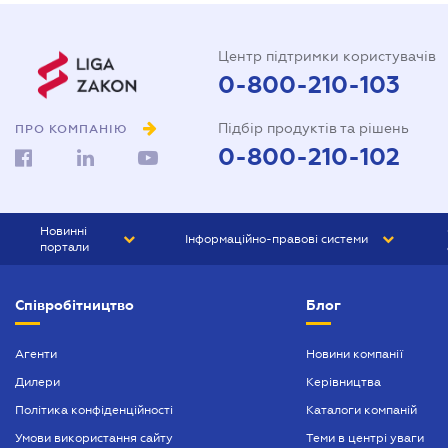
Центр підтримки користувачів
0-800-210-103
Підбір продуктів та рішень
ПРО КОМПАНІЮ
0-800-210-102
Новинні
Інформаційно-правові системи
портали
ЮРЛІГА
Право України
Співробітництво
Блог
БІЗНЕС
ГРАНД
БУХГАЛТЕР.ua
ПРАЙМ
Агенти
Новини компанії
Дилери
Керівництва
БУХГАЛТЕР ПРОФ
Політика конфіденційності
Каталоги компаній
ЮРИСТ ПРОФ
Умови використання сайту
Теми в центрі уваги