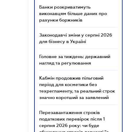
Банки розкриватимуть
виконавцям більше даних про
рахунки боржників
Законодавчі зміни у серпні 2026
для бізнесу в Україні
Головне за тиждень: державний
нагляд та регулювання
Кабмін продовжив пільговий
період для косметики без
техрегламенту, та реальний строк
значно коротший за заявлений
Перезавантаження строків
податкових перевірок після 1
серпня 2026 року: чи буде
обчислення строків давності "з