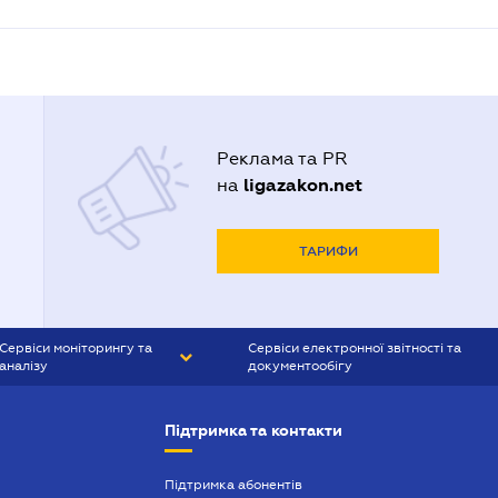
Реклама та PR
ligazakon.net
на
ТАРИФИ
Сервіси моніторингу та
Сервіси електронної звітності та
аналізу
документообігу
CONTR AGENT
Liga:REPORT
Підтримка та контакти
SMS-МАЯК
VERDICTUM
Підтримка абонентів