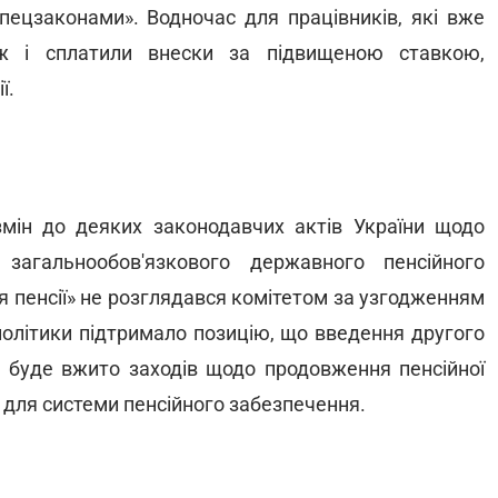
пецзаконами». Водночас для працівників, які вже
ж і сплатили внески за підвищеною ставкою,
ї.
ін до деяких законодавчих актів України щодо
загальнообов'язкового державного пенсійного
я пенсії» не розглядався комітетом за узгодженням
цполітики підтримало позицію, що введення другого
е буде вжито заходів щодо продовження пенсійної
и для системи пенсійного забезпечення.