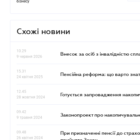
бізнесу
Схожі новини
10.29
Внесок за осіб з інвалідністю спл
9 червня 2026
15.31
Пенсійна реформа: що варто знат
24 квітня 2025
12.45
Готується запровадження накопич
28 жовтня 2024
09.42
Законопроект про накопичувальн
9 травня 2024
09.48
При призначенні пенсії до страх
26 квітня 2024
прийнято Закон