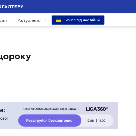
ХГАЛТЕРУ
одії
Актуально
Бізнес під час війни
 щороку