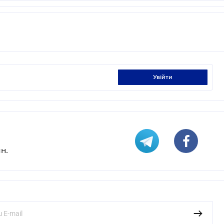
увійти
н.