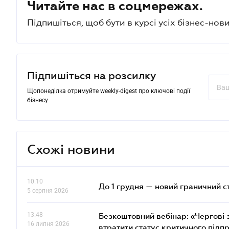
Читайте нас в соцмережах.
Підпишіться, щоб бути в курсі усіх бізнес-нови
Підпишіться на розсилку
Щопонеділка отримуйте weekly-digest про ключові події
бізнесу
Схожі новини
10.10
До 1 грудня — новий граничний с
5 серпня 2026
13.48
Безкоштовний вебінар: «Чергові з
16 липня 2026
втратити статус критичного підп