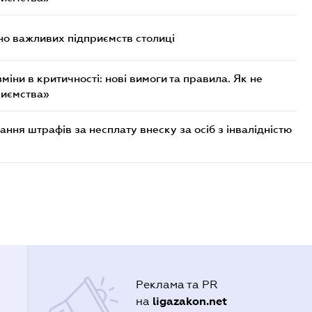
о важливих підприємств столиці
міни в критичності: нові вимоги та правила. Як не
риємства»
ння штрафів за несплату внеску за осіб з інвалідністю
Реклама та PR
ligazakon.net
на