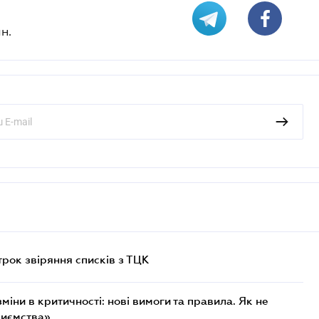
н.
трок звіряння списків з ТЦК
міни в критичності: нові вимоги та правила. Як не
риємства»