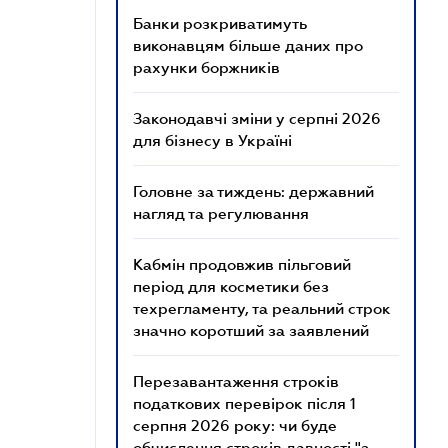
Банки розкриватимуть
виконавцям більше даних про
рахунки боржників
Законодавчі зміни у серпні 2026
для бізнесу в Україні
Головне за тиждень: державний
нагляд та регулювання
Кабмін продовжив пільговий
період для косметики без
техрегламенту, та реальний строк
значно коротший за заявлений
Перезавантаження строків
податкових перевірок після 1
серпня 2026 року: чи буде
обчислення строків давності "з