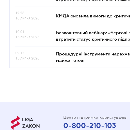
12.28
КМДА оновила вимоги до критичн
16 липня 2026
10.01
Безкоштовний вебінар: «Чергові з
15 липня 2026
втратити статус критичного підп
09.13
Процедурні інструменти нарахува
15 липня 2026
майже готові
Центр підтримки користувачів
0-800-210-103