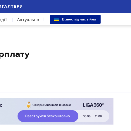
ХГАЛТЕРУ
одії
Актуально
Бізнес під час війни
рплату