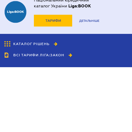
Національний юридичний
каталог України
Liga:BOOK
ТАРИФИ
ДЕТАЛЬНІШЕ
КАТАЛОГ РІШЕНЬ
ВСІ ТАРИФИ ЛІГА:ЗАКОН
Співробітництво
Агенти
Дилери
Політика конфіденційності
Умови використання сайту
Реклама
Блог