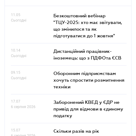
11.05
Безкоштовний вебінар
Сьогодні
"ТЦУ-2025: хто має звітувати,
що змінилося та як
підготуватися до 1 жовтня"
10.14
Дистанційний працівник-
Сьогодні
іноземець: що з ПДФОта ЄСВ
09.15
Оборонним підприємствам
Сьогодні
хочуть спростити розмитнення
техніки
17.07
Заборонений КВЕД у ЄДР не
6 серпня 2026
привід для відмови в єдиному
податку
15.07
Скільки разів на рік
6 серпня 2026