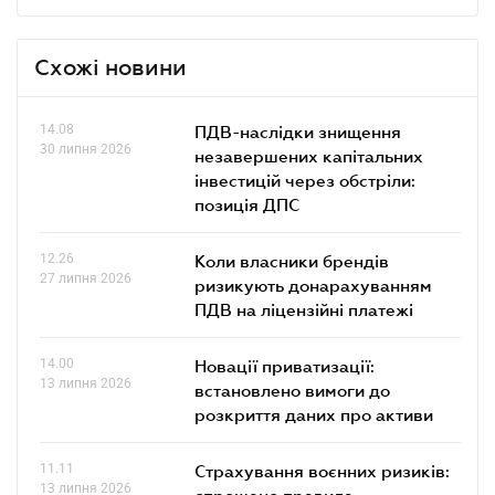
Схожі новини
14.08
ПДВ-наслідки знищення
30 липня 2026
незавершених капітальних
інвестицій через обстріли:
позиція ДПС
12.26
Коли власники брендів
27 липня 2026
ризикують донарахуванням
ПДВ на ліцензійні платежі
14.00
Новації приватизації:
13 липня 2026
встановлено вимоги до
розкриття даних про активи
11.11
Страхування воєнних ризиків:
13 липня 2026
спрощено правила