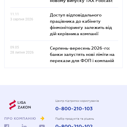
новому випуску TAX Podcast
11.11
Доступ відповідального
3 серпня 2026
працівника до кабінету
фінмоніторингу залежить від
дій керівника компанії
09.05
Серпень-вересень 2026-го:
28 липня 2026
банки запустять нові ліміти на
перекази для ФОП і компаній
Центр підтримки користувачів
0-800-210-103
ПРО КОМПАНІЮ
Підбір продуктів та рішень
0-800-210-102