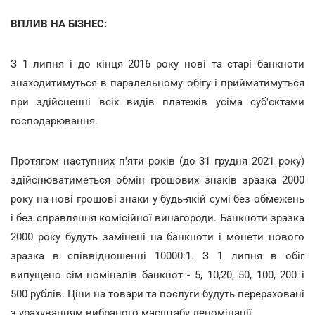
ВПЛИВ НА БІЗНЕС:
З 1 липня і до кінця 2016 року нові та старі банкноти
знаходитимуться в паралельному обігу і прийматимуться
при здійсненні всіх видів платежів усіма суб'єктами
господарювання.
Протягом наступних п'яти років (до 31 грудня 2021 року)
здійснюватиметься обмін грошових знаків зразка 2000
року на нові грошові знаки у будь-якій сумі без обмежень
і без справляння комісійної винагороди. Банкноти зразка
2000 року будуть замінені на банкноти і монети нового
зразка в співвідношенні 10000:1. З 1 липня в обіг
випущено сім номіналів банкнот - 5, 10,20, 50, 100, 200 і
500 рублів. Ціни на товари та послуги будуть перераховані
з урахуванням вибраного масштабу деномінації.