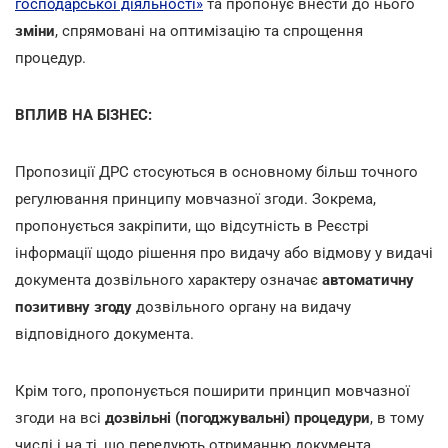
господарської діяльності»
та пропонує внести до нього
зміни
, спрямовані на оптимізацію та спрощення
процедур.
ВПЛИВ НА БІЗНЕС:
Пропозиції ДРС стосуються в основному більш точного
регулювання принципу мовчазної згоди. Зокрема,
пропонується закріпити, що відсутність в Реєстрі
інформації щодо рішення про видачу або відмову у видачі
документа дозвільного характеру означає
автоматичну
позитивну згоду
дозвільного органу на видачу
відповідного документа.
Крім того, пропонується поширити принцип мовчазної
згоди на всі
дозвільні (погоджувальні) процедури
, в тому
числі і на ті, що передують отриманню документа