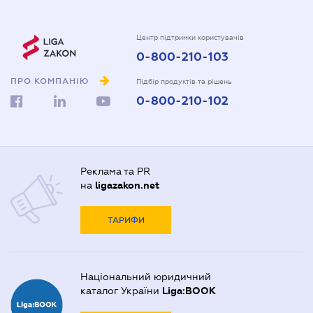
Центр підтримки користувачів
0-800-210-103
ПРО КОМПАНІЮ
Підбір продуктів та рішень
0-800-210-102
Реклама та PR
на
ligazakon.net
ТАРИФИ
Національний юридичний
каталог України
Liga:BOOK