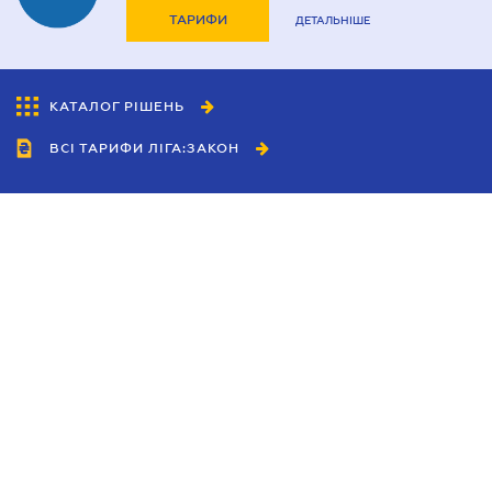
ТАРИФИ
ДЕТАЛЬНІШЕ
КАТАЛОГ РІШЕНЬ
ВСІ ТАРИФИ ЛІГА:ЗАКОН
Співробітництво
Агенти
Дилери
Політика конфіденційності
Умови використання сайту
Реклама
Блог
Новини компанії
Керівництва