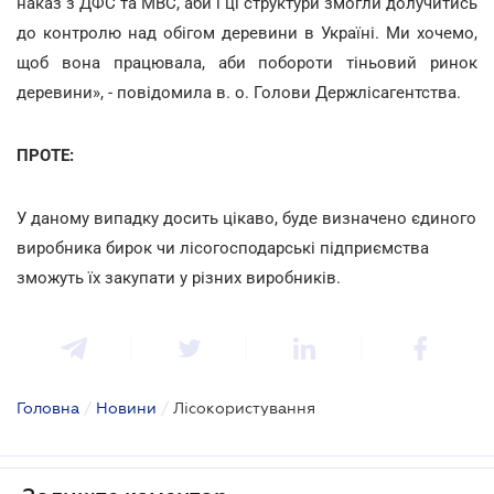
наказ з ДФС та МВС, аби і ці структури змогли долучитись
до контролю над обігом деревини в Україні. Ми хочемо,
щоб вона працювала, аби побороти тіньовий ринок
деревини», - повідомила в. о. Голови Держлісагентства.
ПРОТЕ:
У даному випадку досить цікаво, буде визначено єдиного
виробника бирок чи лісогосподарські підприємства
зможуть їх закупати у різних виробників.
Головна
/
Новини
/
Лісокористування