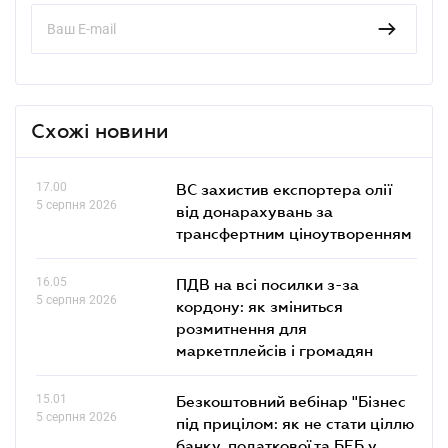
Схожі новини
17.00
ВС захистив експортера олії
5 серпня 2026
від донарахувань за
трансфертним ціноутворенням
16.05
ПДВ на всі посилки з-за
5 серпня 2026
кордону: як зміниться
розмитнення для
маркетплейсів і громадян
15.01
Безкоштовний вебінар "Бізнес
5 серпня 2026
під прицілом: як не стати ціллю
банку, податкової та БЕБ у