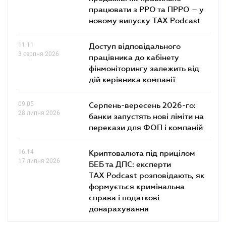
працювати з РРО та ПРРО – у
новому випуску TAX Podcast
11.11
Доступ відповідального
3 серпня 2026
працівника до кабінету
фінмоніторингу залежить від
дій керівника компанії
09.05
Серпень-вересень 2026-го:
28 липня 2026
банки запустять нові ліміти на
перекази для ФОП і компаній
16.14
Криптовалюта під прицілом
17 липня 2026
БЕБ та ДПС: експерти
TAX Podcast розповідають, як
формується кримінальна
справа і податкові
донарахування