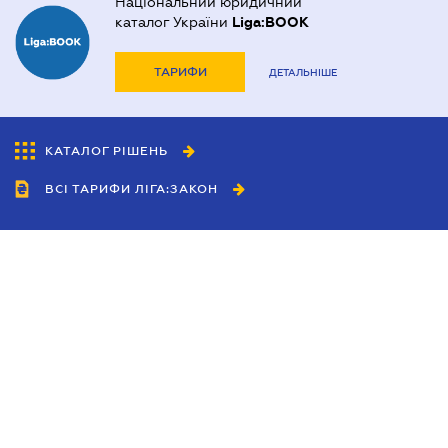
Національний юридичний
каталог України
Liga:BOOK
ТАРИФИ
ДЕТАЛЬНІШЕ
КАТАЛОГ РІШЕНЬ
ВСІ ТАРИФИ ЛІГА:ЗАКОН
Співробітництво
Агенти
Дилери
Політика конфіденційності
Умови використання сайту
Реклама
Блог