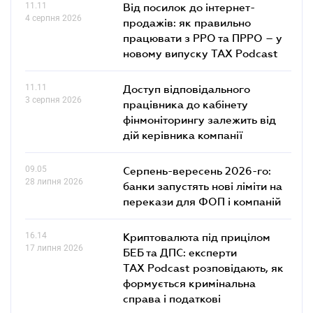
11.11
Від посилок до інтернет-
4 серпня 2026
продажів: як правильно
працювати з РРО та ПРРО – у
новому випуску TAX Podcast
11.11
Доступ відповідального
3 серпня 2026
працівника до кабінету
фінмоніторингу залежить від
дій керівника компанії
09.05
Серпень-вересень 2026-го:
28 липня 2026
банки запустять нові ліміти на
перекази для ФОП і компаній
16.14
Криптовалюта під прицілом
17 липня 2026
БЕБ та ДПС: експерти
TAX Podcast розповідають, як
формується кримінальна
справа і податкові