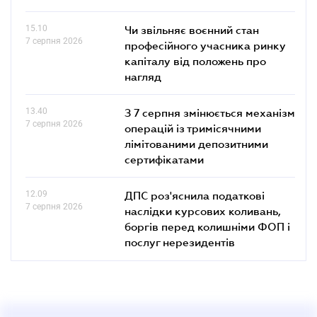
15.10
Чи звільняє воєнний стан
7 серпня 2026
професійного учасника ринку
капіталу від положень про
нагляд
13.40
З 7 серпня змінюється механізм
7 серпня 2026
операцій із тримісячними
лімітованими депозитними
сертифікатами
12.09
ДПС роз'яснила податкові
7 серпня 2026
наслідки курсових коливань,
боргів перед колишніми ФОП і
послуг нерезидентів