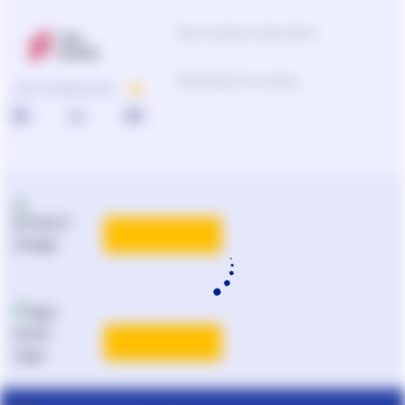
Центр підтримки користувачів
0-800-210-103
ПРО КОМПАНІЮ
Підбір продуктів та рішень
0-800-210-102
Реклама та PR
на
ligazakon.net
ТАРИФИ
Національний юридичний
каталог України
Liga:BOOK