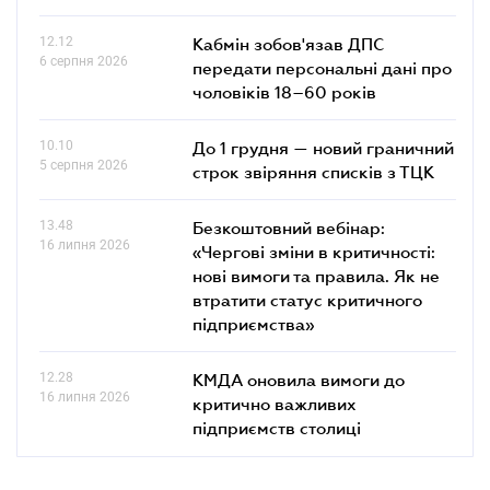
12.12
Кабмін зобов'язав ДПС
6 серпня 2026
передати персональні дані про
чоловіків 18–60 років
10.10
До 1 грудня — новий граничний
5 серпня 2026
строк звіряння списків з ТЦК
13.48
Безкоштовний вебінар:
16 липня 2026
«Чергові зміни в критичності:
нові вимоги та правила. Як не
втратити статус критичного
підприємства»
12.28
КМДА оновила вимоги до
16 липня 2026
критично важливих
підприємств столиці