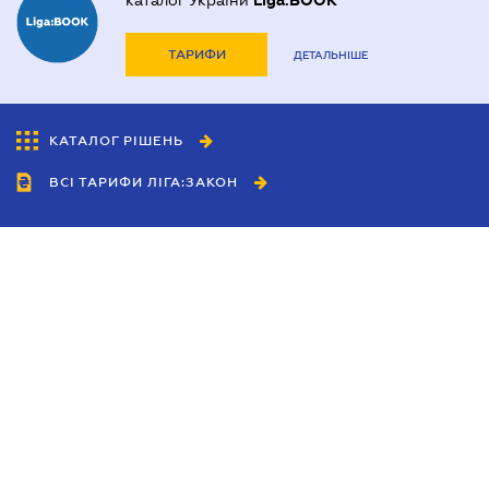
каталог України
Liga:BOOK
ТАРИФИ
ДЕТАЛЬНІШЕ
КАТАЛОГ РІШЕНЬ
ВСІ ТАРИФИ ЛІГА:ЗАКОН
Співробітництво
Агенти
Дилери
Політика конфіденційності
Умови використання сайту
Реклама
Блог