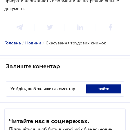
прибрати необхідність оформляти не потрібний більше
документ.
Головна
/
Новини
/
Скасування трудових книжок
Залиште коментар
Увійдіть, щоб залишити коментар
увійти
Читайте нас в соцмережах.
Підпишіться, щоб бути в курсі усіх бізнес-новин.