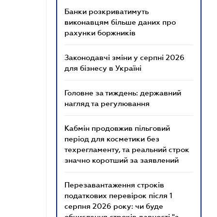
Банки розкриватимуть
виконавцям більше даних про
рахунки боржників
Законодавчі зміни у серпні 2026
для бізнесу в Україні
Головне за тиждень: державний
нагляд та регулювання
Кабмін продовжив пільговий
період для косметики без
техрегламенту, та реальний строк
значно коротший за заявлений
Перезавантаження строків
податкових перевірок після 1
серпня 2026 року: чи буде
обчислення строків давності "з