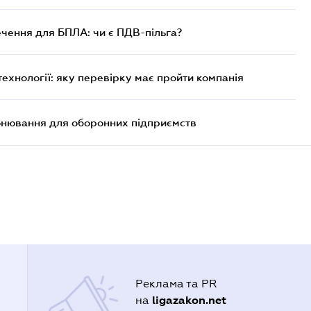
чення для БПЛА: чи є ПДВ-пільга?
технології: яку перевірку має пройти компанія
онювання для оборонних підприємств
Реклама та PR
ligazakon.net
на