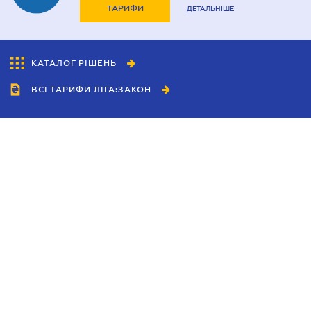
ТАРИФИ
ДЕТАЛЬНІШЕ
КАТАЛОГ РІШЕНЬ
ВСІ ТАРИФИ ЛІГА:ЗАКОН
Співробітництво
Агенти
Дилери
Політика конфіденційності
Умови використання сайту
Реклама
Блог
Новини компанії
Керівництва