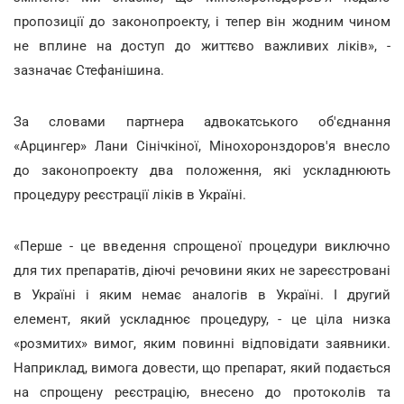
пропозиції до законопроекту, і тепер він жодним чином
не вплине на доступ до життєво важливих ліків», -
зазначає Стефанішина.
За словами партнера адвокатського об'єднання
«Арцингер» Лани Сінічкіної, Мінохоронздоров'я внесло
до законопроекту два положення, які ускладнюють
процедуру реєстрації ліків в Україні.
«Перше - це введення спрощеної процедури виключно
для тих препаратів, діючі речовини яких не зареєстровані
в Україні і яким немає аналогів в Україні. І другий
елемент, який ускладнює процедуру, - це ціла низка
«розмитих» вимог, яким повинні відповідати заявники.
Наприклад, вимога довести, що препарат, який подається
на спрощену реєстрацію, внесено до протоколів та