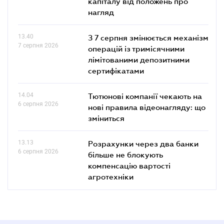
капіталу від положень про
нагляд
13.40
З 7 серпня змінюється механізм
7 серпня 2026
операцій із тримісячними
лімітованими депозитними
сертифікатами
14.04
Тютюнові компанії чекають на
6 серпня 2026
нові правила відеонагляду: що
зміниться
13.13
Розрахунки через два банки
6 серпня 2026
більше не блокують
компенсацію вартості
агротехніки