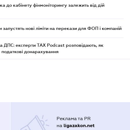
ка до кабінету фінмоніторингу залежить від дій
 запустять нові ліміти на перекази для ФОП і компаній
а ДПС: експерти TAX Podcast розповідають, як
і податкові донарахування
Реклама та PR
ligazakon.net
на