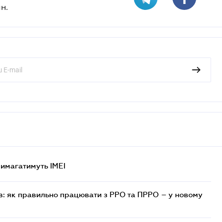
н.
 вимагатимуть IMEI
в: як правильно працювати з РРО та ПРРО – у новому