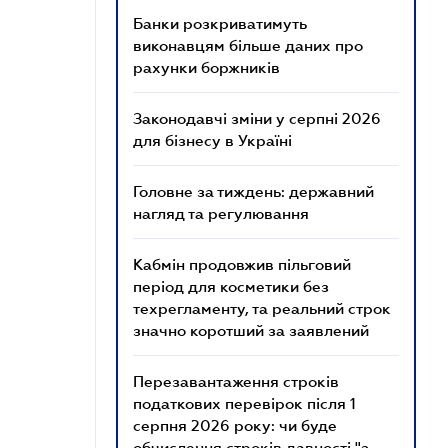
Банки розкриватимуть
виконавцям більше даних про
рахунки боржників
Законодавчі зміни у серпні 2026
для бізнесу в Україні
Головне за тиждень: державний
нагляд та регулювання
Кабмін продовжив пільговий
період для косметики без
техрегламенту, та реальний строк
значно коротший за заявлений
Перезавантаження строків
податкових перевірок після 1
серпня 2026 року: чи буде
обчислення строків давності "з