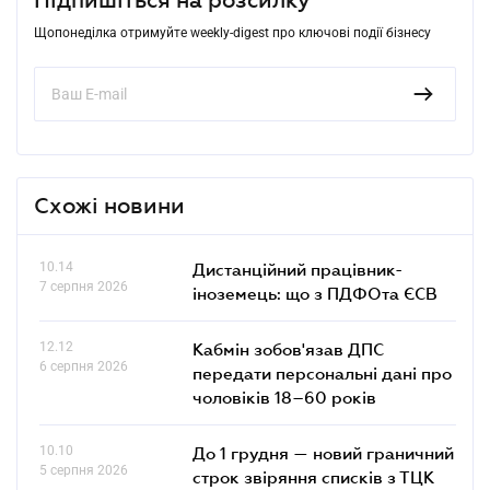
Щопонеділка отримуйте weekly-digest про ключові події бізнесу
Схожі новини
10.14
Дистанційний працівник-
7 серпня 2026
іноземець: що з ПДФОта ЄСВ
12.12
Кабмін зобов'язав ДПС
6 серпня 2026
передати персональні дані про
чоловіків 18–60 років
10.10
До 1 грудня — новий граничний
5 серпня 2026
строк звіряння списків з ТЦК