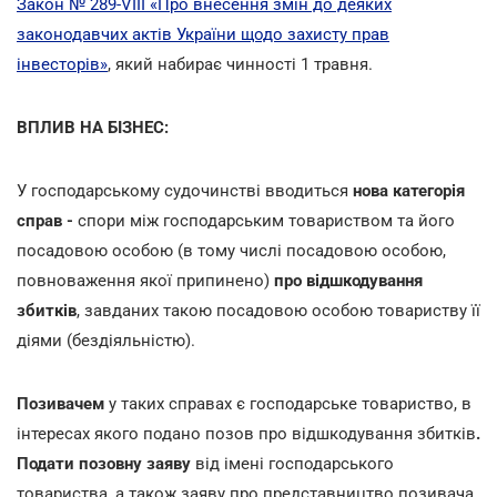
Закон № 289-VIII «Про внесення змін до деяких
законодавчих актів України щодо захисту прав
інвесторів»
, який набирає чинності 1 травня.
ВПЛИВ НА БІЗНЕС:
У господарському судочинстві вводиться
нова категорія
справ -
спори між господарським товариством та його
посадовою особою (в тому числі посадовою особою,
повноваження якої припинено)
про відшкодування
збитків
, завданих такою посадовою особою товариству її
діями (бездіяльністю).
Позивачем
у таких справах є господарське товариство, в
інтересах якого подано позов про відшкодування збитків
.
Подати позовну заяву
від імені господарського
товариства, а також заяву про представництво позивача