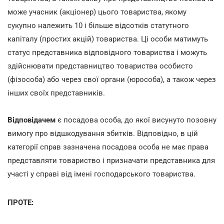
може учасник (акціонер) цього товариства, якому
сукупно належить 10 і більше відсотків статутного
капіталу (простих акцій) товариства. Ці особи матимуть
статус представника відповідного товариства і можуть
здійснювати представництво товариства особисто
(фізособа) або через свої органи (юрособа), а також через
інших своїх представників.
Відповідачем
є посадова особа, до якої висунуто позовну
вимогу про відшкодування збитків. Відповідно, в цій
категорії справ зазначена посадова особа не має права
представляти товариство і призначати представника для
участі у справі від імені господарського товариства.
ПРОТЕ: