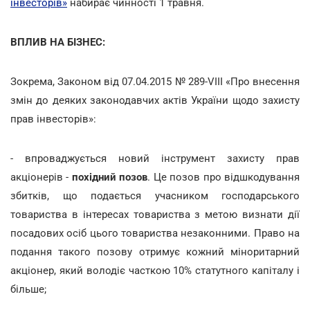
інвесторів»
набирає чинності 1 травня.
ВПЛИВ НА БІЗНЕС:
Зокрема, Законом від 07.04.2015 № 289-VIII «Про внесення
змін до деяких законодавчих актів України щодо захисту
прав інвесторів»:
- впроваджується новий інструмент захисту прав
акціонерів -
похідний позов
. Це позов про відшкодування
збитків, що подається учасником господарського
товариства в інтересах товариства з метою визнати дії
посадових осіб цього товариства незаконними. Право на
подання такого позову отримує кожний міноритарний
акціонер, який володіє часткою 10% статутного капіталу і
більше;