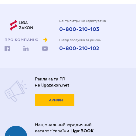
Центр підтримки користувачів
0-800-210-103
ПРО КОМПАНІЮ
Підбір продуктів та рішень
0-800-210-102
Реклама та PR
на
ligazakon.net
ТАРИФИ
Національний юридичний
каталог України
Liga:BOOK