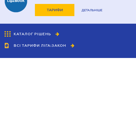
ТАРИФИ
ДЕТАЛЬНІШЕ
КАТАЛОГ РІШЕНЬ
ВСІ ТАРИФИ ЛІГА:ЗАКОН
Співробітництво
Агенти
Дилери
Політика конфіденційності
Умови використання сайту
Реклама
Блог
Новини компанії