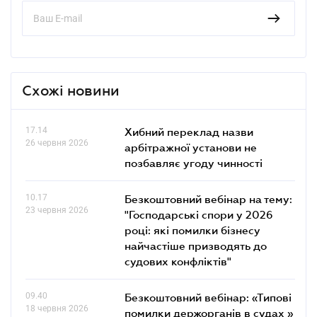
Схожі новини
17.14
Хибний переклад назви
26 червня 2026
арбітражної установи не
позбавляє угоду чинності
10.17
Безкоштовний вебінар на тему:
23 червня 2026
"Господарські спори у 2026
році: які помилки бізнесу
найчастіше призводять до
судових конфліктів"
09.40
Безкоштовний вебінар: «Типові
18 червня 2026
помилки держорганів в судах »