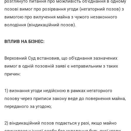
розглянуто питання про можливість об'єднання в одному
позові вимог про розірвання угоди (негаторний позов) з
вимогою про вилучення майна з чужого незаконного
володіння (віндикаційний позов).
ВПЛИВ НА БІЗНЕС:
Верховний Суд встановив, що об'єднання зазначених
вимог в одній позовній заяві є неправильним з таких
причин:
1) визнання угоди недійсною в рамках негаторного
позову через приписи закону веде до повернення майна,
переданого за угодою;
2) віндикаційний позов подається у разі, якщо майно
опинилося у іншої особи без укладення будь-якої угоди.