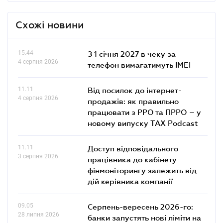
Схожі новини
15.44
З 1 січня 2027 в чеку за
4 серпня 2026
телефон вимагатимуть IMEI
11.11
Від посилок до інтернет-
4 серпня 2026
продажів: як правильно
працювати з РРО та ПРРО – у
новому випуску TAX Podcast
11.11
Доступ відповідального
3 серпня 2026
працівника до кабінету
фінмоніторингу залежить від
дій керівника компанії
09.05
Серпень-вересень 2026-го:
28 липня 2026
банки запустять нові ліміти на