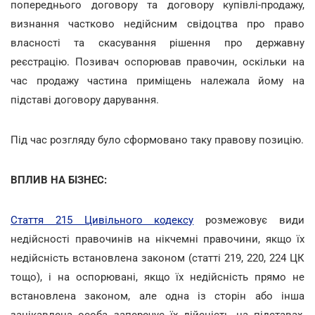
попереднього договору та договору купівлі-продажу,
визнання частково недійсним свідоцтва про право
власності та скасування рішення про державну
реєстрацію. Позивач оспорював правочин, оскільки на
час продажу частина приміщень належала йому на
підставі договору дарування.
Під час розгляду було сформовано таку правову позицію.
ВПЛИВ НА БІЗНЕС:
Стаття 215 Цивільного кодексу
розмежовує види
недійсності правочинів на нікчемні правочини, якщо їх
недійсність встановлена законом (статті 219, 220, 224 ЦК
тощо), і на оспорювані, якщо їх недійсність прямо не
встановлена законом, але одна із сторін або інша
зацікавлена особа заперечує їх дійсність на підставах,