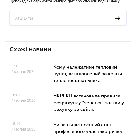
Щопонеділка отримуйте weekly-digest про ключові події бізнесу
Схожі новини
17.05
Кому належатиме тепловий
7 серпня 2026
пункт, встановлений за кошти
теплопостачальника
16.01
НКРЕКП встановила правила
7 серпня 2026
розрахунку "зеленої" частки у
рахунку за світло
15.10
Чи звільняє воєнний стан
7 серпня 2026
професійного учасника ринку