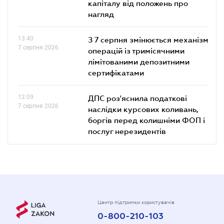
капіталу від положень про
нагляд
13.40
З 7 серпня змінюється механізм
7 серпня 2026
операцій із тримісячними
лімітованими депозитними
сертифікатами
12.09
ДПС роз'яснила податкові
7 серпня 2026
наслідки курсових коливань,
боргів перед колишніми ФОП і
послуг нерезидентів
Центр підтримки користувачів
0-800-210-103