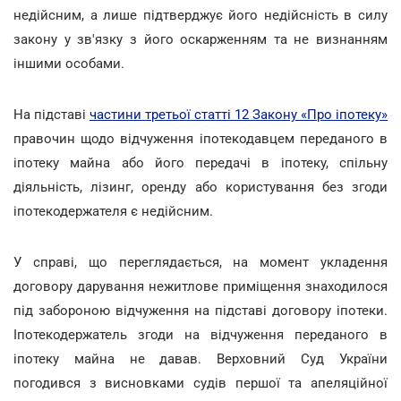
недійсним, а лише підтверджує його недійсність в силу
закону у зв'язку з його оскарженням та не визнанням
іншими особами.
На підставі
частини третьої статті 12 Закону «Про іпотеку»
правочин щодо відчуження іпотекодавцем переданого в
іпотеку майна або його передачі в іпотеку, спільну
діяльність, лізинг, оренду або користування без згоди
іпотекодержателя є недійсним.
У справі, що переглядається, на момент укладення
договору дарування нежитлове приміщення знаходилося
під забороною відчуження на підставі договору іпотеки.
Іпотекодержатель згоди на відчуження переданого в
іпотеку майна не давав. Верховний Суд України
погодився з висновками судів першої та апеляційної