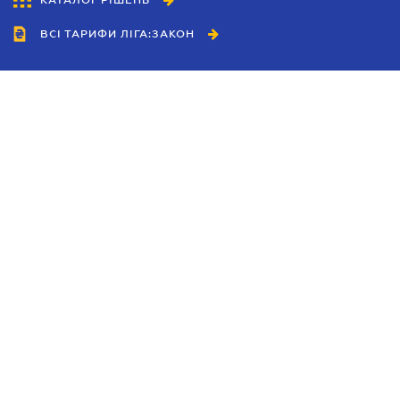
КАТАЛОГ РІШЕНЬ
ВСІ ТАРИФИ ЛІГА:ЗАКОН
Співробітництво
Агенти
Дилери
Політика конфіденційності
Умови використання сайту
Реклама
Блог
Новини компанії
Керівництва
Каталоги компаній
Теми в центрі уваги