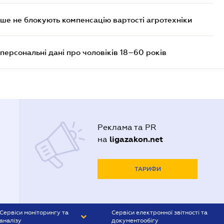
ше не блокують компенсацію вартості агротехніки
персональні дані про чоловіків 18–60 років
Реклама та PR
ligazakon.net
на
ТАРИФИ
Сервіси моніторингу та
Сервіси електронної звітності та
аналізу
документообігу