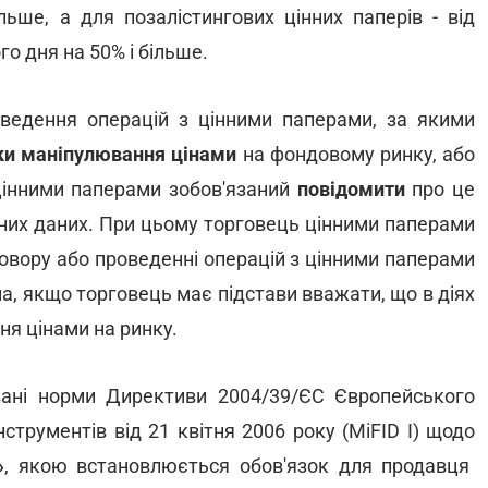
льше, а для позалістингових цінних паперів - від
го дня на 50% і більше.
ведення операцій з цінними паперами, за якими
ки маніпулювання цінами
на фондовому ринку, або
цінними паперами зобов'язаний
повідомити
про це
вних даних. При цьому торговець цінними паперами
овору або проведенні операцій з цінними паперами
а, якщо торговець має підстави вважати, що в діях
ня цінами на ринку.
вані норми Директиви 2004/39/ЄС Європейського
струментів від 21 квітня 2006 року (MiFID I) щодо
»
, якою встановлюється обов'язок для продавця