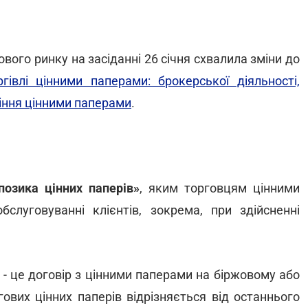
ового ринку на засіданні 26 січня схвалила зміни до
гівлі цінними паперами: брокерської діяльності,
ління цінними паперами
.
позика цінних паперів»
, яким торговцям цінними
луговуванні клієнтів, зокрема, при здійсненні
» - це договір з цінними паперами на біржовому або
гових цінних паперів відрізняється від останнього