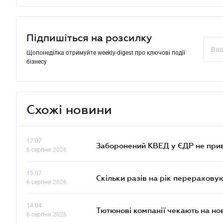
Підпишіться на розсилку
Щопонеділка отримуйте weekly-digest про ключові події
бізнесу
Схожі новини
17.07
Заборонений КВЕД у ЄДР не прив
6 серпня 2026
15.07
Скільки разів на рік перерахову
6 серпня 2026
14.04
Тютюнові компанії чекають на но
6 серпня 2026