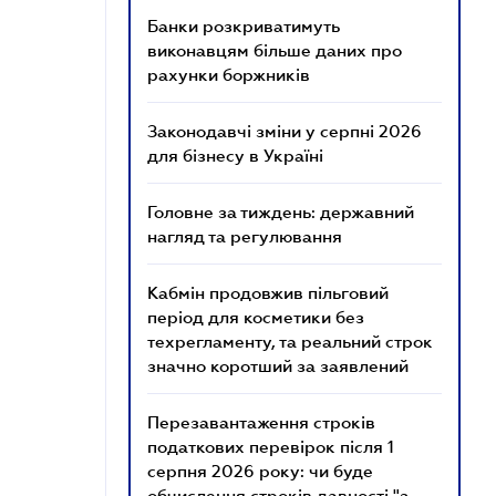
Банки розкриватимуть
виконавцям більше даних про
рахунки боржників
Законодавчі зміни у серпні 2026
для бізнесу в Україні
Головне за тиждень: державний
нагляд та регулювання
Кабмін продовжив пільговий
період для косметики без
техрегламенту, та реальний строк
значно коротший за заявлений
Перезавантаження строків
податкових перевірок після 1
серпня 2026 року: чи буде
обчислення строків давності "з