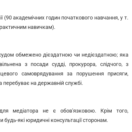
ї (90 академічних годин початкового навчання, у т.
практичним навичкам).
 судом обмежено дієздатною чи недієздатною; яка
ільнена з посади судді, прокурора, слідчого, з
цевого самоврядування за порушення присяги,
а перебуває на державній службі.
ля медіатора не є обов'язковою. Крім того,
 будь-які юридичні консультації сторонам.