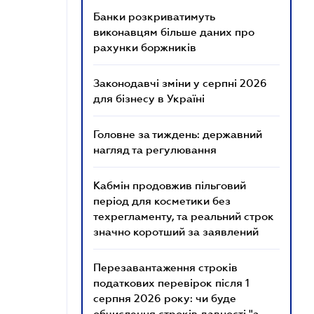
Банки розкриватимуть
виконавцям більше даних про
рахунки боржників
Законодавчі зміни у серпні 2026
для бізнесу в Україні
Головне за тиждень: державний
нагляд та регулювання
Кабмін продовжив пільговий
період для косметики без
техрегламенту, та реальний строк
значно коротший за заявлений
Перезавантаження строків
податкових перевірок після 1
серпня 2026 року: чи буде
обчислення строків давності "з