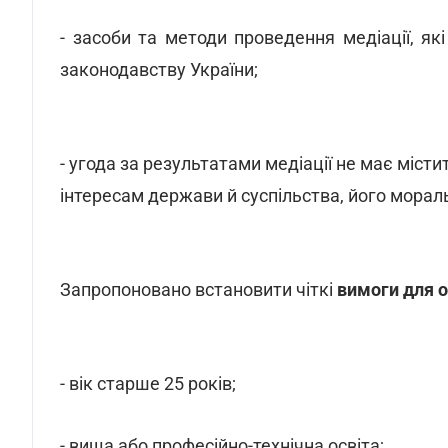
- засоби та методи проведення медіації, як
законодавству України;
- угода за результатами медіації не має міст
інтересам держави й суспільства, його мора
Запропоновано встановити чіткі
вимоги для о
- вік старше 25 років;
- вища або професійно-технічна освіта;