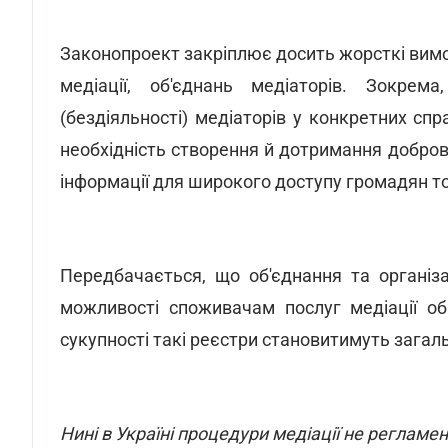
Законопроект закріплює досить жорсткі вим
медіації, об'єднань медіаторів. Зокрем
(бездіяльності) медіаторів у конкретних спр
необхідність створення й дотримання добро
інформації для широкого доступу громадян т
Передбачається, що об'єднання та організ
можливості споживачам послуг медіації об
сукупності такі реєстри становитимуть загаль
Нині
в Україні процедури медіації не регламен