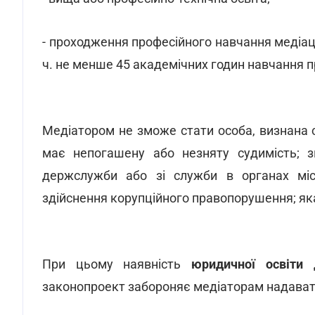
- проходження професійного навчання медіаці
ч. не менше 45 академічних годин навчання 
Медіатором не зможе стати особа, визнана
має непогашену або незняту судимість; зв
держслужби або зі служби в органах міс
здійснення корупційного правопорушення; як
При цьому наявність
юридичної освіти
д
законопроект забороняє медіаторам надавати