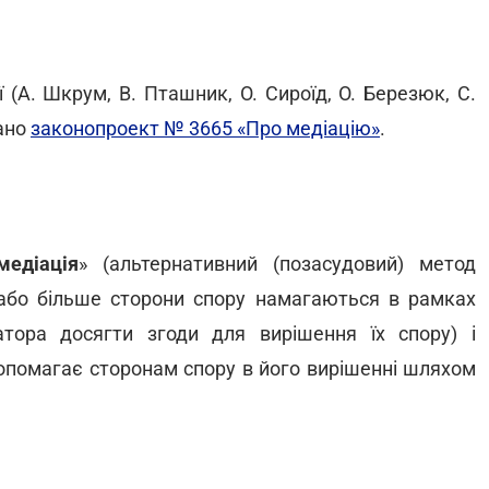
 (А. Шкрум, В. Пташник, О. Сироїд, О. Березюк, С.
дано
законопроект № 3665 «Про медіацію»
.
медіація
» (альтернативний (позасудовий) метод
 або більше сторони спору намагаються в рамках
тора досягти згоди для вирішення їх спору) і
опомагає сторонам спору в його вирішенні шляхом