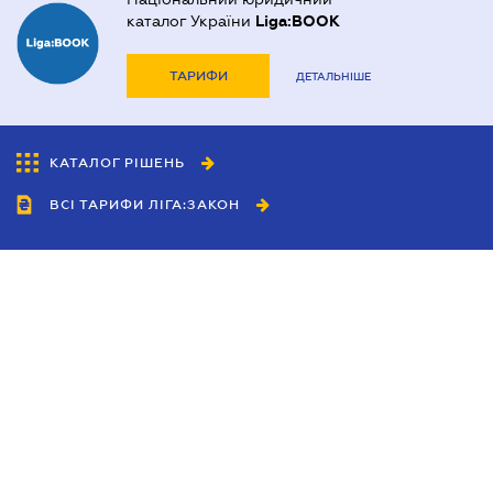
каталог України
Liga:BOOK
ТАРИФИ
ДЕТАЛЬНІШЕ
КАТАЛОГ РІШЕНЬ
ВСІ ТАРИФИ ЛІГА:ЗАКОН
Співробітництво
Агенти
Дилери
Політика конфіденційності
Умови використання сайту
Реклама
Блог