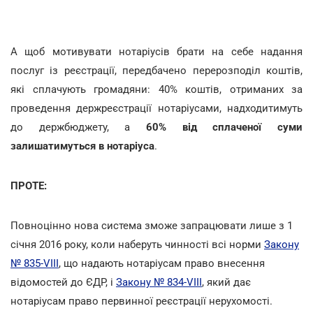
А щоб мотивувати нотаріусів брати на себе надання
послуг із реєстрації, передбачено перерозподіл коштів,
які сплачують громадяни: 40% коштів, отриманих за
проведення держреєстрації нотаріусами, надходитимуть
до держбюджету, а
60% від сплаченої суми
залишатимуться в нотаріуса
.
ПРОТЕ:
Повноцінно нова система зможе запрацювати лише з 1
січня 2016 року, коли наберуть чинності всі норми
Закону
№ 835-VIII
, що надають нотаріусам право внесення
відомостей до ЄДР, і
Закону № 834-VIII
, який дає
нотаріусам право первинної реєстрації нерухомості.