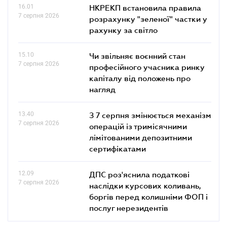
16.01
НКРЕКП встановила правила
7 серпня 2026
розрахунку "зеленої" частки у
рахунку за світло
15.10
Чи звільняє воєнний стан
7 серпня 2026
професійного учасника ринку
капіталу від положень про
нагляд
13.40
З 7 серпня змінюється механізм
7 серпня 2026
операцій із тримісячними
лімітованими депозитними
сертифікатами
12.09
ДПС роз'яснила податкові
7 серпня 2026
наслідки курсових коливань,
боргів перед колишніми ФОП і
послуг нерезидентів